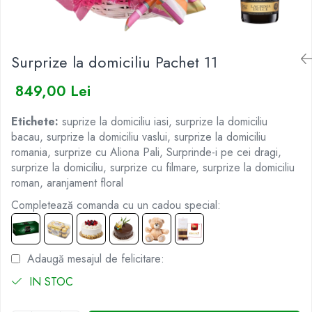
BUCHETE IRISI
COȘURI SF. VALENTIN
BUCHETE LALELE
COȘURI TRANDAFIRI
Surprize la domiciliu Pachet 11
BUCHETE LISIANTHUS
BUCHETE MARI
849,00 Lei
BUCHETE MINIROSE
Etichete:
suprize la domiciliu iasi, surprize la domiciliu
BUCHETE MIXTE
bacau, surprize la domiciliu vaslui, surprize la domiciliu
BUCHETE PENTRU BĂRBAȚI
romania, surprize cu Aliona Pali, Surprinde-i pe cei dragi,
BUCHETE TRANDAFIRI
surprize la domiciliu, surprize cu filmare, surprize la domiciliu
roman, aranjament floral
DE TRANDAFIRI ALBASTRI
Completează comanda cu un cadou special:
DE TRANDAFIRI ALBI
DE TRANDAFIRI GALBENI
DE TRANDAFIRI MOV
Adaugă mesajul de felicitare:
DE TRANDAFIRI MULTICOLORI
IN STOC
DE TRANDAFIRI PORTOCALII