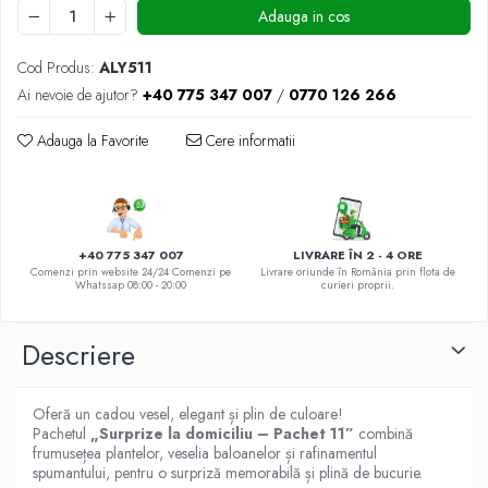
DE TRANDAFIRI ROZ
Adauga in cos
DE TRANDAFIRI ROȘII
Cod Produs:
ALY511
Ai nevoie de ajutor?
+40 775 347 007
/
0770 126 266
Adauga la Favorite
Cere informatii
+40 775 347 007
LIVRARE ÎN 2 - 4 ORE
Comenzi prin website 24/24 Comenzi pe
Livrare oriunde în România prin flota de
Whatssap 08:00 - 20:00
curieri proprii.
Descriere
Oferă un cadou vesel, elegant și plin de culoare!
Pachetul
„Surprize la domiciliu – Pachet 11”
combină
frumusețea plantelor, veselia baloanelor și rafinamentul
spumantului, pentru o surpriză memorabilă și plină de bucurie.