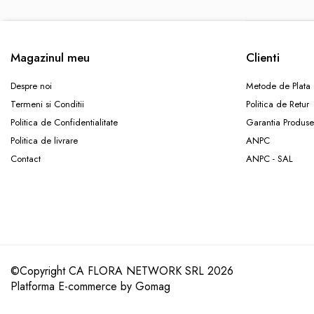
COȘURI MARI
COȘURI MIXTE
COȘURI SF. VALENTIN
Magazinul meu
Clienti
COȘURI TRANDAFIRI
Despre noi
Metode de Plata
COMPOZIȚII CU FLORI
Termeni si Conditii
Politica de Retur
CERAMICĂ CU FLORI
Politica de Confidentialitate
Garantia Produse
COȘURI CU FLORI
Politica de livrare
ANPC
CUTII CU FLORI
Contact
ANPC - SAL
CUTII CU TRANDAFIRI
CUTII FLORI MIXTE
CUTII FLORI PRIMAVARA
CUTII INIMA
CUTII LALELE
©Copyright CA FLORA NETWORK SRL 2026
CUTII PLANTE
Platforma E-commerce by Gomag
Inimi din flori