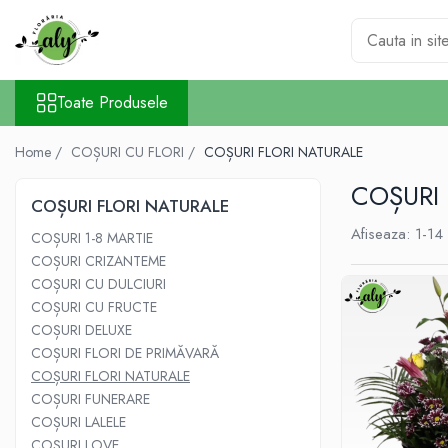
Toate Produsele
Toate Produsele
DE SEZON
1-8 MARTIE
Home /
COȘURI CU FLORI /
COȘURI FLORI NATURALE
COLECȚIA DE PAȘTI
COȘURI 
COLECȚIA DE TOAMNĂ
COȘURI FLORI NATURALE
COLECȚIA DE VARĂ
Afiseaza:
1-
14
COȘURI 1-8 MARTIE
CRĂCIUN ȘI ANUL NOU
COȘURI CRIZANTEME
COȘURI CU DULCIURI
VALANTINE'S DAY 14 FEBRUARIE
COȘURI CU FRUCTE
TRANDAFIRI
COȘURI DELUXE
101 TRANDAFIRI
COȘURI FLORI DE PRIMĂVARĂ
COȘURI FLORI NATURALE
BUCHETE TRANDAFIRI
COȘURI FUNERARE
COȘURI TRANDAFIRI
COȘURI LALELE
CUTII TRANDAFIRI
COȘURI LOVE