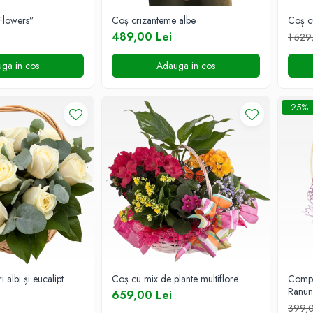
Flowers”
Coș crizanteme albe
Coș cu
489,00 Lei
1.529
ga in cos
Adauga in cos
-25%
 albi și eucalipt
Coș cu mix de plante multiflore
Compo
Ranun
659,00 Lei
399,0