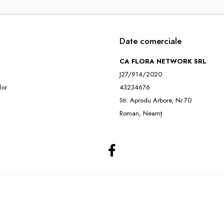
Date comerciale
CA FLORA NETWORK SRL
J27/914/2020
lor
43234676
Str. Aprodu Arbore, Nr.70
Roman, Neamț