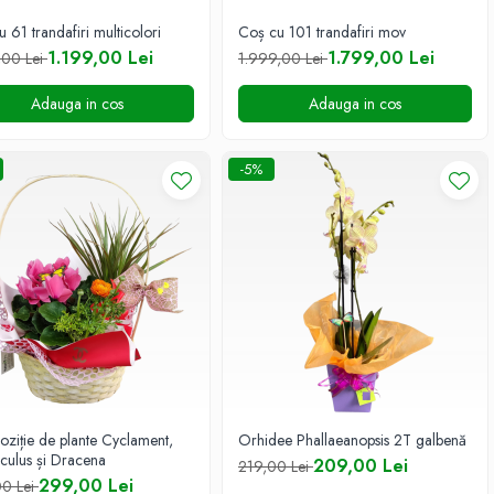
 61 trandafiri multicolori
Coș cu 101 trandafiri mov
1.199,00 Lei
1.799,00 Lei
,00 Lei
1.999,00 Lei
Adauga in cos
Adauga in cos
-5%
ziție de plante Cyclament,
Orhidee Phallaeanopsis 2T galbenă
culus și Dracena
209,00 Lei
219,00 Lei
299,00 Lei
0 Lei