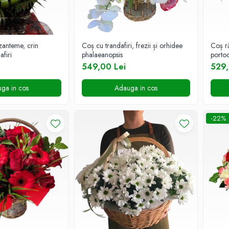
zanteme, crin
Coș cu trandafiri, frezii și orhidee
Coș ră
afiri
phalaeanopsis
portoc
549,00 Lei
529,
ga in cos
Adauga in cos
-22%