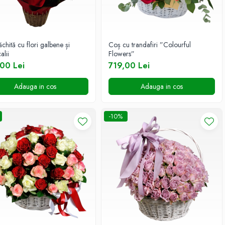
chită cu flori galbene și
Coș cu trandafiri ”Colourful
alii
Flowers”
00 Lei
719,00 Lei
Adauga in cos
Adauga in cos
-10%