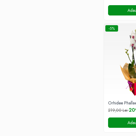
DE TRANDAFIRI PORTOCALII
Adau
DE TRANDAFIRI ROZ
DE TRANDAFIRI ROȘII
-5%
COȘURI CU FLORI
COȘURI 1-8 MARTIE
COȘURI CRIZANTEME
COȘURI CU DULCIURI
COȘURI CU FRUCTE
COȘURI DELUXE
COȘURI FLORI DE PRIMĂVARĂ
COȘURI FLORI NATURALE
Orhidee Phalla
COȘURI FUNERARE
20
219,00 Lei
COȘURI LALELE
Adau
COȘURI LOVE