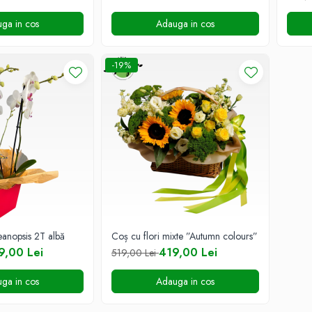
ga in cos
Adauga in cos
-19%
eanopsis 2T albă
Coș cu flori mixte ”Autumn colours”
9,00 Lei
419,00 Lei
519,00 Lei
ga in cos
Adauga in cos