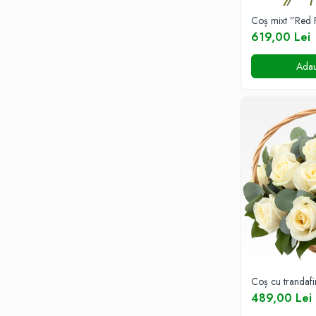
BUCHETE HORTENSIA
Coș mixt ”Red 
BUCHETE IEFTINE
619,00 Lei
BUCHETE IRISI
Adau
BUCHETE LALELE
BUCHETE LISIANTHUS
BUCHETE MARI
BUCHETE MINIROSE
BUCHETE MIXTE
BUCHETE PENTRU BĂRBAȚI
BUCHETE TRANDAFIRI
DE TRANDAFIRI ALBASTRI
DE TRANDAFIRI ALBI
DE TRANDAFIRI GALBENI
Coș cu trandafiri
DE TRANDAFIRI MOV
489,00 Lei
DE TRANDAFIRI MULTICOLORI