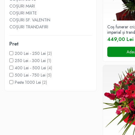
COȘURI MARI
INIMI DIN TRANDAFIRI
COȘURI MIXTE
TRANDAFIRI CRIOGENAȚI
COȘURI SF. VALENTIN
TRANDAFIRI LA FIR
COȘURI TRANDAFIRI
Coș funerar cri
imperial și trand
BUCHETE
449,00 Lei
BUCHETE AMARYLLIS
Pret
BUCHETE BUJORI
Adau
200 Lei - 250 Lei
(2)
250 Lei - 300 Lei
(1)
BUCHETE CORPORATE
400 Lei - 500 Lei
(4)
BUCHETE CRINI
500 Lei - 750 Lei
(5)
BUCHETE CRIZANTEME
Peste 1000 Lei
(2)
BUCHETE DE ALSTROMERIA
BUCHETE DELUXE
BUCHETE FREZII
BUCHETE FUNERARE
BUCHETE GERBERA