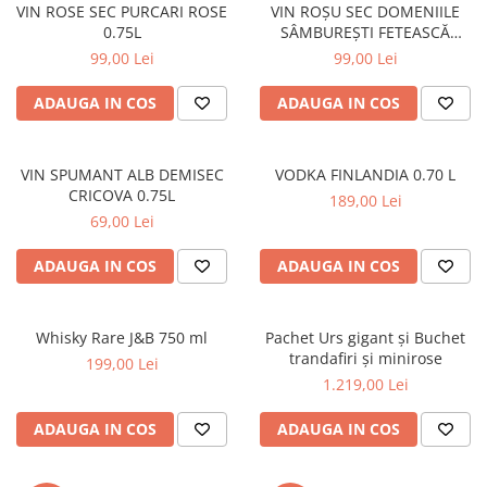
DE TRANDAFIRI ROZ
VIN ROSE SEC PURCARI ROSE
VIN ROȘU SEC DOMENIILE
0.75L
SÂMBUREȘTI FETEASCĂ
DE TRANDAFIRI ROȘII
NEAGRĂ 0.75L
99,00 Lei
99,00 Lei
ADAUGA IN COS
ADAUGA IN COS
VIN SPUMANT ALB DEMISEC
VODKA FINLANDIA 0.70 L
CRICOVA 0.75L
189,00 Lei
69,00 Lei
ADAUGA IN COS
ADAUGA IN COS
Whisky Rare J&B 750 ml
Pachet Urs gigant și Buchet
trandafiri și minirose
199,00 Lei
1.219,00 Lei
ADAUGA IN COS
ADAUGA IN COS