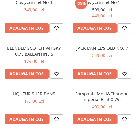
Coș gourmet No.3
Coș gourmet No.1
-25%
BUCHETE IRISI
COȘURI SF. VALENTIN
349,00 Lei
599,00 Lei
449,00 Lei
BUCHETE LALELE
COȘURI TRANDAFIRI
BUCHETE LISIANTHUS
ADAUGA IN COS
ADAUGA IN COS
BUCHETE MARI
BUCHETE MINIROSE
BLENDED SCOTCH WHISKY
JACK DANIEL'S OLD NO. 7
BUCHETE MIXTE
0.7L BALLANTINE'S
249,00 Lei
179,00 Lei
BUCHETE PENTRU BĂRBAȚI
BUCHETE TRANDAFIRI
ADAUGA IN COS
ADAUGA IN COS
DE TRANDAFIRI ALBASTRI
DE TRANDAFIRI ALBI
LIQUEUR SHERIDANS
Șampanie Moet&Chandon
Imperial Brut 0.75L
DE TRANDAFIRI GALBENI
179,00 Lei
499,00 Lei
DE TRANDAFIRI MOV
ADAUGA IN COS
ADAUGA IN COS
DE TRANDAFIRI MULTICOLORI
DE TRANDAFIRI PORTOCALII