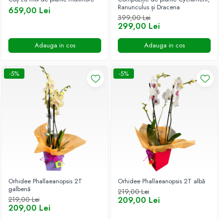
Ranunculus și Dracena
659,00 Lei
BUCHETE IRISI
COȘURI SF. VALENTIN
399,00 Lei
299,00 Lei
BUCHETE LALELE
COȘURI TRANDAFIRI
BUCHETE LISIANTHUS
Adauga in cos
Adauga in cos
BUCHETE MARI
BUCHETE MINIROSE
-5%
-5%
BUCHETE MIXTE
BUCHETE PENTRU BĂRBAȚI
BUCHETE TRANDAFIRI
DE TRANDAFIRI ALBASTRI
DE TRANDAFIRI ALBI
DE TRANDAFIRI GALBENI
DE TRANDAFIRI MOV
Orhidee Phallaeanopsis 2T
Orhidee Phallaeanopsis 2T albă
galbenă
219,00 Lei
DE TRANDAFIRI MULTICOLORI
219,00 Lei
209,00 Lei
209,00 Lei
DE TRANDAFIRI PORTOCALII