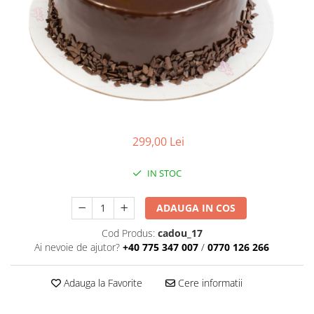
BUCHETE IRISI
COȘURI SF. VALENTIN
BUCHETE LALELE
COȘURI TRANDAFIRI
BUCHETE LISIANTHUS
BUCHETE MARI
BUCHETE MINIROSE
BUCHETE MIXTE
299,00 Lei
BUCHETE PENTRU BĂRBAȚI
BUCHETE TRANDAFIRI
IN STOC
DE TRANDAFIRI ALBASTRI
ADAUGA IN COS
DE TRANDAFIRI ALBI
DE TRANDAFIRI GALBENI
Cod Produs:
cadou_17
Ai nevoie de ajutor?
+40 775 347 007
/
0770 126 266
DE TRANDAFIRI MOV
DE TRANDAFIRI MULTICOLORI
Adauga la Favorite
Cere informatii
DE TRANDAFIRI PORTOCALII