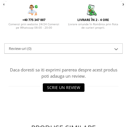
DE TRANDAFIRI ROZ
DE TRANDAFIRI ROȘII
+40 775 347 007
LIVRARE ÎN 2 - 4 ORE
Comenzi prin website 24/24 Comenzi
Livrare oriunde în România prin flota
pe Whatssap 08:00 - 20:00
de curieri proprii.
Review-uri
(0)
Daca doresti sa iti exprimi parerea despre acest produs
poti adauga un review.
SCRIE UN REVIEW