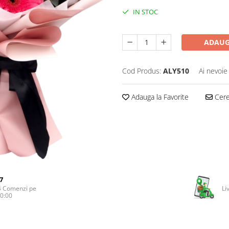
IN STOC
ADAUG
Cod Produs:
ALY510
Ai nevoie
Adauga la Favorite
Cere 
7
4 Comenzi pe
Li
20:00