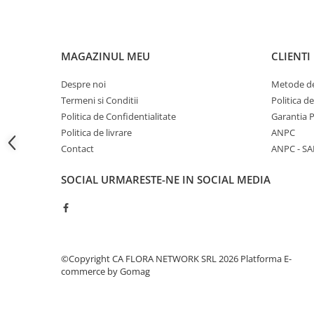
COȘURI MARI
COȘURI MIXTE
COȘURI SF. VALENTIN
MAGAZINUL MEU
CLIENTI
COȘURI TRANDAFIRI
Despre noi
Metode de
COMPOZIȚII CU FLORI
Termeni si Conditii
Politica d
CERAMICĂ CU FLORI
Politica de Confidentialitate
Garantia 
COȘURI CU FLORI
Politica de livrare
ANPC
CUTII CU FLORI
Contact
ANPC - SA
CUTII CU TRANDAFIRI
SOCIAL
URMARESTE-NE IN SOCIAL MEDIA
CUTII FLORI MIXTE
CUTII FLORI PRIMAVARA
CUTII INIMA
CUTII LALELE
©Copyright CA FLORA NETWORK SRL 2026
Platforma E-
commerce by Gomag
CUTII PLANTE
Inimi din flori