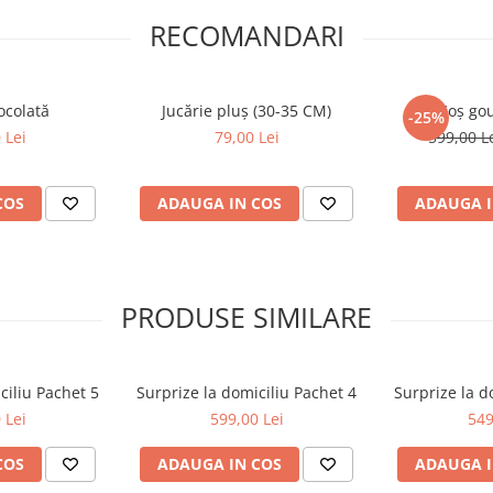
RECOMANDARI
poate diferi ușor de ceea ce
 aceleași.
mentare
, nu ezitați să ne
ibilităților.
ocolată
Jucărie pluș (30-35 CM)
Coș go
alități din România.
-25%
 Lei
79,00 Lei
599,00 L
rașului Roman, jud. Neamț.
ransport calculată per
l plasării comenzii.
COS
ADAUGA IN COS
ADAUGA I
PRODUSE SIMILARE
ciliu Pachet 5
Surprize la domiciliu Pachet 4
Surprize la d
 Lei
599,00 Lei
549
COS
ADAUGA IN COS
ADAUGA I