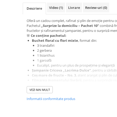
BUCHETE HORTENSIA
Video
(1)
Livrare
Review-uri
(0)
Descriere
BUCHETE IEFTINE
BUCHETE IRISI
Oferă un cadou complet, rafinat și plin de emoție pentru ce
BUCHETE LALELE
Pachetul
„Surprize la domiciliu – Pachet 10”
combină fr
fructelor și rafinamentul șampaniei, pentru o surpriză mem
BUCHETE LISIANTHUS
🌸
Ce conține pachetul:
Buchet floral cu flori mixte
, format din:
BUCHETE MARI
3 trandafiri
BUCHETE MINIROSE
2 gerbera
1 lisianthus
BUCHETE MIXTE
1 garoafă
BUCHETE PENTRU BĂRBAȚI
Eucalipt, pentru un plus de prospețime și eleganță
Șampanie Cricova „Lacrima Dulce”
, pentru a sărbă
BUCHETE TRANDAFIRI
Coș mare de fructe – No. 3
, atent aranjat și plin de c
Filmarea momentului livrării
, pentru a surprinde re
DE TRANDAFIRI ALBASTRI
celui care primește cadoul
DE TRANDAFIRI ALBI
💌
VEZI MAI MULT
Cum se desfășoară surpriza:
Colega noastră va livra personal pachetul, va transmite mesaj
DE TRANDAFIRI GALBENI
Informatii conformitate produs
cerere, poate adăuga o
melodie specială
, transformând 
neuitat.
DE TRANDAFIRI MOV
🎉
Potrivit pentru:
DE TRANDAFIRI MULTICOLORI
Zile de naștere, aniversări, onomastice sau orice alt prilej sp