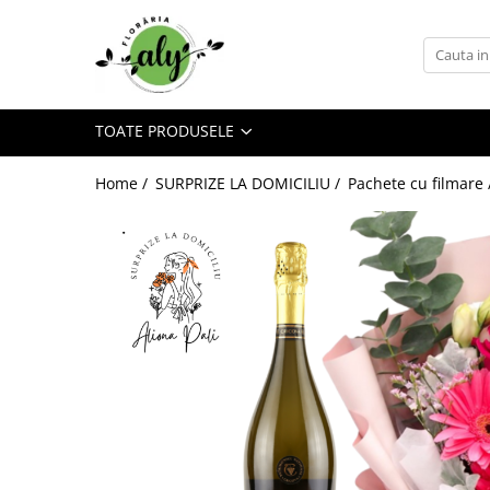
Toate Produsele
DE SEZON
TOATE PRODUSELE
1-8 MARTIE
COLECȚIA DE PAȘTI
Home /
SURPRIZE LA DOMICILIU /
Pachete cu filmare
COLECȚIA DE TOAMNĂ
COLECȚIA DE VARĂ
CRĂCIUN ȘI ANUL NOU
VALANTINE'S DAY 14 FEBRUARIE
TRANDAFIRI
101 TRANDAFIRI
BUCHETE TRANDAFIRI
COȘURI TRANDAFIRI
CUTII TRANDAFIRI