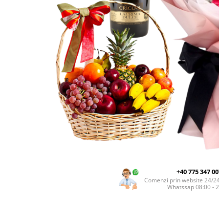
INIMI DIN TRANDAFIRI
TRANDAFIRI CRIOGENAȚI
TRANDAFIRI LA FIR
BUCHETE
BUCHETE AMARYLLIS
BUCHETE BUJORI
BUCHETE CORPORATE
BUCHETE CRINI
BUCHETE CRIZANTEME
BUCHETE DE ALSTROMERIA
BUCHETE DELUXE
+40 775 347 00
BUCHETE FREZII
Comenzi prin website 24/2
Whatssap 08:00 - 
BUCHETE FUNERARE
BUCHETE GERBERA