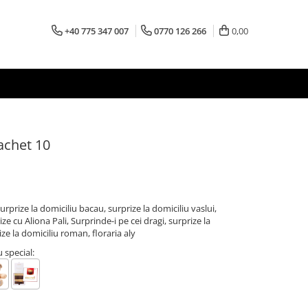
+40 775 347 007
0770 126 266
0,00
Pachet 10
surprize la domiciliu bacau, surprize la domiciliu vaslui,
ze cu Aliona Pali, Surprinde-i pe cei dragi, surprize la
ize la domiciliu roman, floraria aly
special: