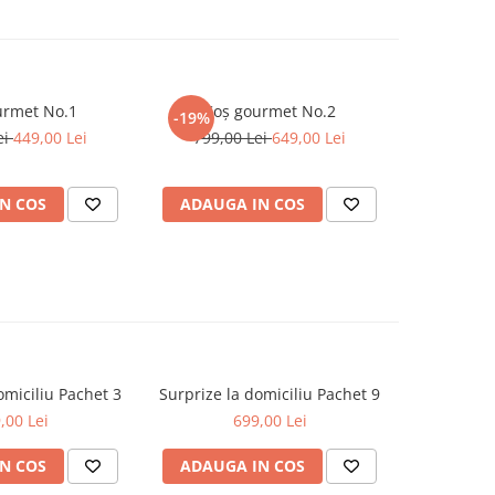
urmet No.1
Coș gourmet No.2
Urs din t
-19%
-17%
ei
449,00 Lei
799,00 Lei
649,00 Lei
299,0
N COS
ADAUGA IN COS
ADAUG
omiciliu Pachet 3
Surprize la domiciliu Pachet 9
Surprize l
,00 Lei
699,00 Lei
N COS
ADAUGA IN COS
ADAUG