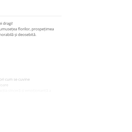
i dragi!
umusețea florilor, prospețimea
orabilă și deosebită.
tori cum se cuvine
uloare
acția sinceră și emoționantă a
ul dvs. de felicitare și, la
momentul într-o experiență de
ecial în care doriți să oferiți un