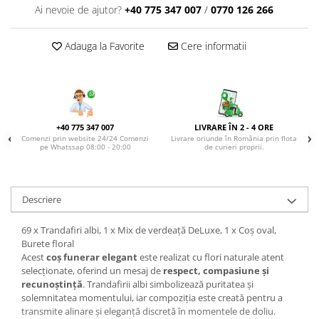
DE TRANDAFIRI ROZ
Ai nevoie de ajutor?
+40 775 347 007
/
0770 126 266
DE TRANDAFIRI ROȘII
Adauga la Favorite
Cere informatii
+40 775 347 007
LIVRARE ÎN 2 - 4 ORE
Comenzi prin website 24/24 Comenzi
Livrare oriunde în România prin flota
pe Whatssap 08:00 - 20:00
de curieri proprii.
Descriere
69 x Trandafiri albi, 1 x Mix de verdeață DeLuxe, 1 x Coș oval,
Burete floral
Acest
coș funerar elegant
este realizat cu flori naturale atent
selecționate, oferind un mesaj de
respect, compasiune și
recunoștință
. Trandafirii albi simbolizează puritatea și
solemnitatea momentului, iar compoziția este creată pentru a
transmite alinare și eleganță discretă în momentele de doliu.