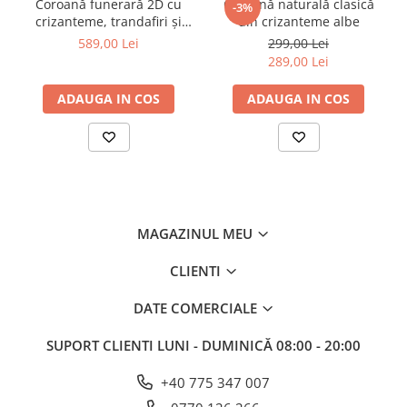
Coroană funerară 2D cu
Coroană naturală clasică
-3%
crizanteme, trandafiri și
din crizanteme albe
crin imperial
589,00 Lei
299,00 Lei
289,00 Lei
ADAUGA IN COS
ADAUGA IN COS
MAGAZINUL MEU
CLIENTI
DATE COMERCIALE
SUPORT CLIENTI
LUNI - DUMINICĂ 08:00 - 20:00
+40 775 347 007