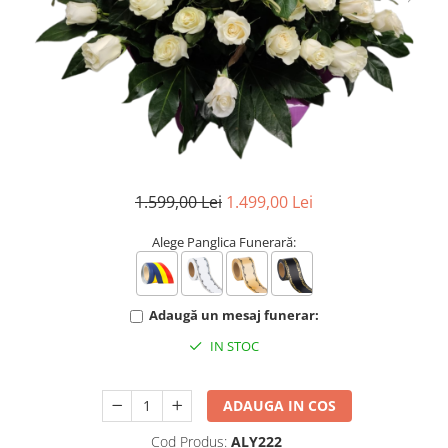
BUCHETE IRISI
COȘURI SF. VALENTIN
BUCHETE LALELE
COȘURI TRANDAFIRI
BUCHETE LISIANTHUS
BUCHETE MARI
BUCHETE MINIROSE
BUCHETE MIXTE
1.599,00 Lei
1.499,00 Lei
BUCHETE PENTRU BĂRBAȚI
BUCHETE TRANDAFIRI
Alege Panglica Funerară:
DE TRANDAFIRI ALBASTRI
DE TRANDAFIRI ALBI
Adaugă un mesaj funerar:
DE TRANDAFIRI GALBENI
IN STOC
DE TRANDAFIRI MOV
DE TRANDAFIRI MULTICOLORI
ADAUGA IN COS
DE TRANDAFIRI PORTOCALII
Cod Produs:
ALY222