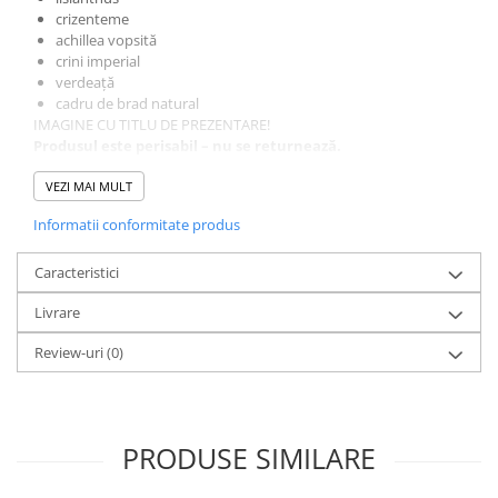
crizenteme
achillea vopsită
crini imperial
verdeață
cadru de brad natural
IMAGINE CU TITLU DE PREZENTARE!
Produsul este perisabil – nu se returnează.
Produsul final poate suferi mici modificări în funcție de sezon și
stocul disponibil.
VEZI MAI MULT
Consultă un operator: Whatsapp 0770 126 266 / 0775 347 007
Informatii conformitate produs
Caracteristici
Livrare
Review-uri
(0)
PRODUSE SIMILARE