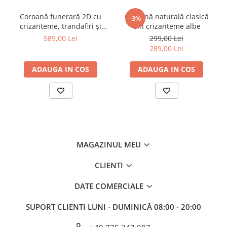
Coroană funerară 2D cu
Coroană naturală clasică
-3%
crizanteme, trandafiri și
din crizanteme albe
crin imperial
589,00 Lei
299,00 Lei
289,00 Lei
ADAUGA IN COS
ADAUGA IN COS
MAGAZINUL MEU
CLIENTI
DATE COMERCIALE
SUPORT CLIENTI
LUNI - DUMINICĂ 08:00 - 20:00