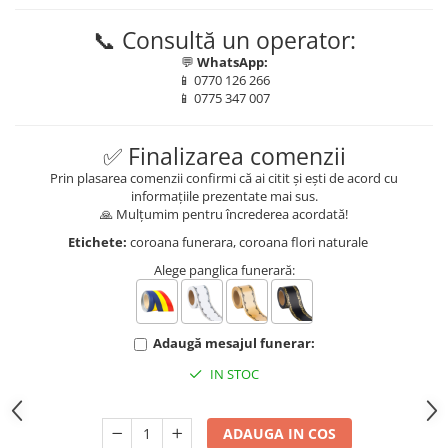
DE TRANDAFIRI ROZ
📞 Consultă un operator:
DE TRANDAFIRI ROȘII
💬
WhatsApp:
📱 0770 126 266
📱 0775 347 007
✅ Finalizarea comenzii
Prin plasarea comenzii confirmi că ai citit și ești de acord cu
informațiile prezentate mai sus.
🙏 Mulțumim pentru încrederea acordată!
Etichete:
coroana funerara, coroana flori naturale
Alege panglica funerară:
Adaugă mesajul funerar:
IN STOC
ADAUGA IN COS