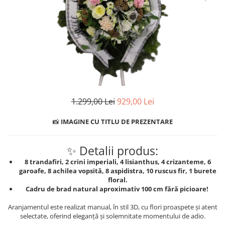
BUCHETE IRISI
COȘURI SF. VALENTIN
BUCHETE LALELE
COȘURI TRANDAFIRI
BUCHETE LISIANTHUS
BUCHETE MARI
BUCHETE MINIROSE
BUCHETE MIXTE
1.299,00 Lei
929,00 Lei
BUCHETE PENTRU BĂRBAȚI
BUCHETE TRANDAFIRI
📸
IMAGINE CU TITLU DE PREZENTARE
DE TRANDAFIRI ALBASTRI
✨ Detalii produs:
DE TRANDAFIRI ALBI
8 trandafiri, 2 crini imperiali, 4 lisianthus, 4 crizanteme, 6
DE TRANDAFIRI GALBENI
garoafe, 8 achilea vopsită, 8 aspidistra, 10 ruscus fir, 1 burete
floral.
DE TRANDAFIRI MOV
Cadru de brad natural aproximativ 100 cm fără picioare!
DE TRANDAFIRI MULTICOLORI
Aranjamentul este realizat manual, în stil 3D, cu flori proaspete și atent
DE TRANDAFIRI PORTOCALII
selectate, oferind eleganță și solemnitate momentului de adio.