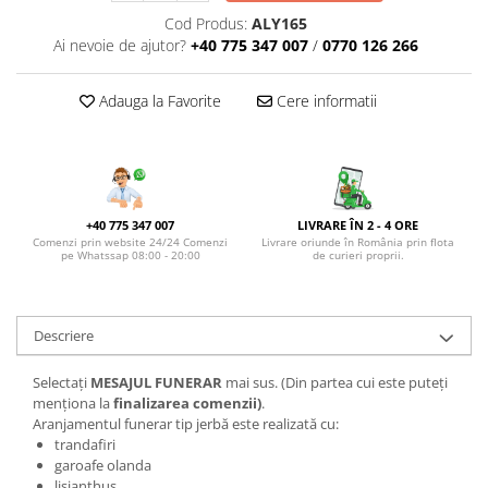
Cod Produs:
ALY165
Ai nevoie de ajutor?
+40 775 347 007
/
0770 126 266
Adauga la Favorite
Cere informatii
+40 775 347 007
LIVRARE ÎN 2 - 4 ORE
Comenzi prin website 24/24 Comenzi
Livrare oriunde în România prin flota
pe Whatssap 08:00 - 20:00
de curieri proprii.
Descriere
Selectați
MESAJUL FUNERAR
mai sus. (Din partea cui este puteți
menționa la
finalizarea comenzii)
.
Aranjamentul funerar tip jerbă este realizată cu:
trandafiri
garoafe olanda
lisianthus