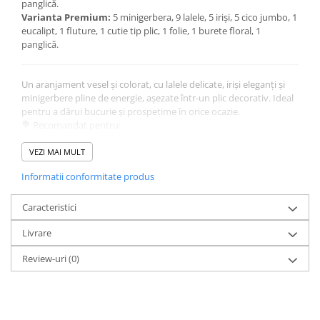
panglică.
Varianta Premium:
5 minigerbera, 9 lalele, 5 iriși, 5 cico jumbo, 1
eucalipt, 1 fluture, 1 cutie tip plic, 1 folie, 1 burete floral, 1
panglică.
Un aranjament vesel și colorat, cu lalele delicate, iriși eleganți și
minigerbere pline de energie, așezate într-un plic decorativ. Ideal
pentru a dărui bucurie și prospețime în orice ocazie.
💐 Recomandat pentru:
– Aniversări, onomastici sau zile de naștere
– Cadouri elegante pentru doamne și domnișoare
VEZI MAI MULT
– Mesaje de mulțumire sau încurajare
Informatii conformitate produs
– Decor floral rafinat pentru birou sau casă
✨ Detalii importante:
✅ Conține lalele naturale în funcție de variantă
Caracteristici
✅ Cutie cilindrică premium, reutilizabilă
Livrare
✅ Burete floral hidratat – florile își păstrează prospețimea 5–7 zile
✅ Felicitare cadou inclusă – poți adăuga un mesaj personalizat
Review-uri
(0)
✅ Livrare rapidă în 2–4 ore, în peste 150 de orașe din România
🌿 Îngrijire ușoară:
Adaugă zilnic câteva linguri de apă în buretele floral și păstrează
aranjamentul într-un loc răcoros, ferit de lumina directă a
soarelui. Nu este nevoie de vază sau rearanjare.