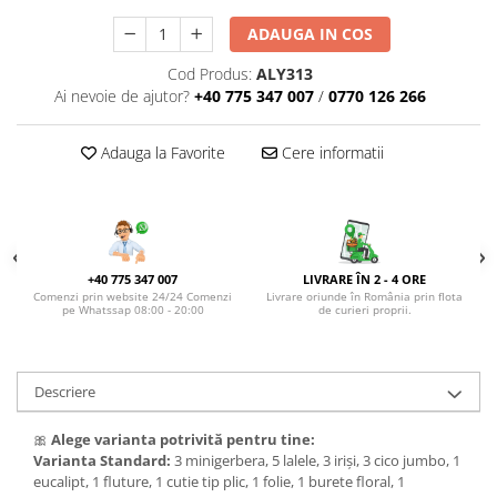
DE TRANDAFIRI ROZ
ADAUGA IN COS
DE TRANDAFIRI ROȘII
Cod Produs:
ALY313
Ai nevoie de ajutor?
+40 775 347 007
/
0770 126 266
Adauga la Favorite
Cere informatii
+40 775 347 007
LIVRARE ÎN 2 - 4 ORE
Comenzi prin website 24/24 Comenzi
Livrare oriunde în România prin flota
pe Whatssap 08:00 - 20:00
de curieri proprii.
Descriere
🎀
Alege varianta potrivită pentru tine:
Varianta Standard:
3 minigerbera, 5 lalele, 3 iriși, 3 cico jumbo, 1
eucalipt, 1 fluture, 1 cutie tip plic, 1 folie, 1 burete floral, 1