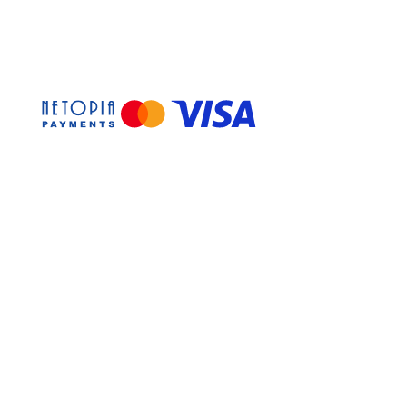
cu informațiile prezentate mai sus.
de
sezon
sau
disponibilitate în
ele prezentate în imagini
 este realizat manual, la
u prețurile
produselor fără
disponibile