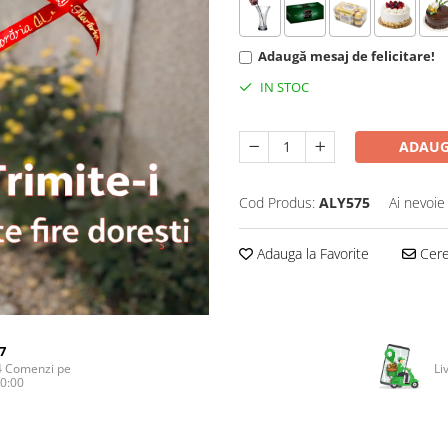
Adaugă mesaj de felicitare!
IN STOC
ADAUG
Cod Produs:
ALY575
Ai nevoie
Adauga la Favorite
Cere 
7
4 Comenzi pe
Li
20:00