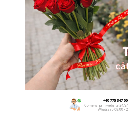
INIMI DIN TRANDAFIRI
TRANDAFIRI CRIOGENAȚI
TRANDAFIRI LA FIR
BUCHETE
BUCHETE AMARYLLIS
BUCHETE BUJORI
BUCHETE CORPORATE
BUCHETE CRINI
BUCHETE CRIZANTEME
BUCHETE DE ALSTROMERIA
BUCHETE DELUXE
+40 775 347 00
BUCHETE FREZII
Comenzi prin website 24/2
Whatssap 08:00 - 
BUCHETE FUNERARE
BUCHETE GERBERA