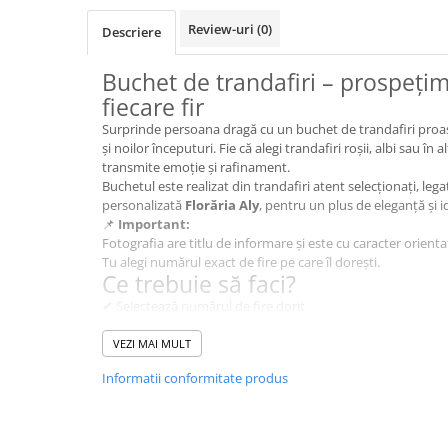
BUCHETE HORTENSIA
Review-uri
(0)
Descriere
BUCHETE IEFTINE
BUCHETE IRISI
Buchet de trandafiri – prospețim
BUCHETE LALELE
fiecare fir
BUCHETE LISIANTHUS
Surprinde persoana dragă cu un buchet de trandafiri proaspeț
și noilor începuturi. Fie că alegi trandafiri roșii, albi sau în 
BUCHETE MARI
transmite emoție și rafinament.
Buchetul este realizat din trandafiri atent selecționați, leg
BUCHETE MINIROSE
personalizată
Florăria Aly
, pentru un plus de eleganță și i
BUCHETE MIXTE
📌
Important:
Fotografia are titlu de informare și este cu caracter orienta
BUCHETE PENTRU BĂRBAȚI
Tu alegi numărul exact de fire pe care îl dorești.
Ce trebuie să faci?
BUCHETE TRANDAFIRI
✔ Selectează numărul de fire dorit
DE TRANDAFIRI ALBASTRI
✔ Adaugă în coș
DE TRANDAFIRI ALBI
✔ Completează datele de livrare
VEZI MAI MULT
✔ Fă-i surpriza perfectă ❤️
DE TRANDAFIRI GALBENI
Informatii conformitate produs
DE TRANDAFIRI MOV
✨ Ce oferim în plus:
DE TRANDAFIRI MULTICOLORI
✅
Livrare express în 2-4 ore
, în peste 150 de orașe din 