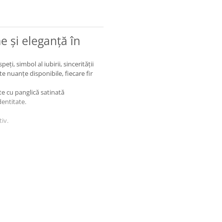
e și eleganță în
i, simbol al iubirii, sincerității
alte nuanțe disponibile, fiecare fir
ate cu panglică satinată
dentitate.
tiv.
România