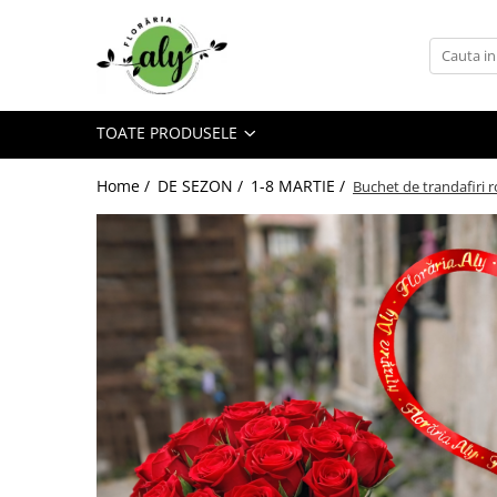
Toate Produsele
DE SEZON
TOATE PRODUSELE
1-8 MARTIE
COLECȚIA DE PAȘTI
Home /
DE SEZON /
1-8 MARTIE /
Buchet de trandafiri r
COLECȚIA DE TOAMNĂ
COLECȚIA DE VARĂ
CRĂCIUN ȘI ANUL NOU
VALANTINE'S DAY 14 FEBRUARIE
TRANDAFIRI
101 TRANDAFIRI
BUCHETE TRANDAFIRI
COȘURI TRANDAFIRI
CUTII TRANDAFIRI