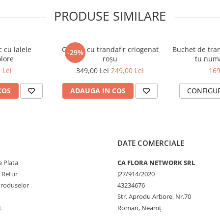
 și creează un moment de neuitat
PRODUSE SIMILARE
e la detalii, pentru o prezentare
tfel încât nuanțele pot
 cu lalele
Cupolă cu trandafir criogenat
Buchet de tran
 buchet este unic, la fel
-29%
olore
roșu
tu numă
 Lei
349,00 Lei
249,00 Lei
169
COS
ADAUGA IN COS
CONFIGU
?
 mai mult timp, urmează aceste
l pentru hidratare și prospețime
DATE COMERCIALE
er liber) pentru a preveni
 Plata
CA FLORA NETWORK SRL
oltarea bacteriilor
e Retur
J27/914/2020
l este îngrijit conform
Produselor
43234676
Str. Aprodu Arbore, Nr.70
L
Roman, Neamț