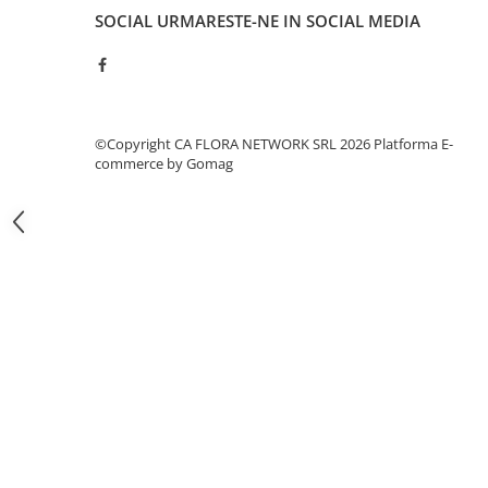
COȘURI MARI
SOCIAL
URMARESTE-NE IN SOCIAL MEDIA
COȘURI MIXTE
✅ Finalizarea comenzii
COȘURI SF. VALENTIN
Prin plasarea comenzii confirmi că ai citit și ești de acord 
Mulțumim pentru încrederea acordată!
COȘURI TRANDAFIRI
Schimbă apa zilnic
pentru o durată de viață extinsă
COMPOZIȚII CU FLORI
Compoziția florilor poate suferi mici variații în funcție 
©Copyright CA FLORA NETWORK SRL 2026
Platforma E-
stoc
CERAMICĂ CU FLORI
commerce by Gomag
Culorile florilor sau ale ambalajului pot diferi ușor de c
COȘURI CU FLORI
Fotografiile sunt cu
rol informativ
; fiecare aranjament
comandă
CUTII CU FLORI
Ne rezervăm dreptul de a
actualiza specificațiile sa
notificare prealabilă
CUTII CU TRANDAFIRI
Promoțiile afișate sunt
valabile în limita stocurilor 
CUTII FLORI MIXTE
CUTII FLORI PRIMAVARA
CUTII INIMA
CUTII LALELE
CUTII PLANTE
Inimi din flori