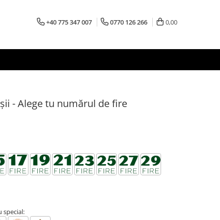
+40 775 347 007
0770 126 266
0,00
șii - Alege tu numărul de fire
special: