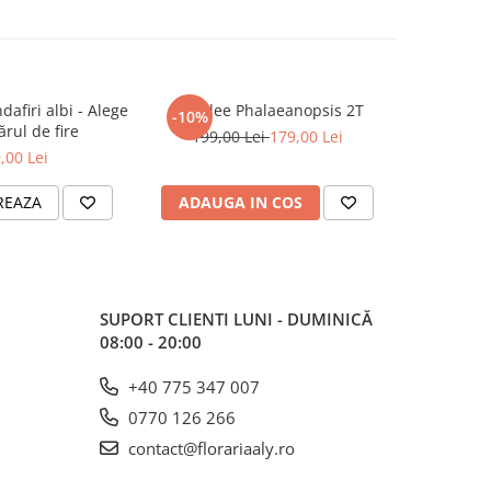
dafiri albi - Alege
Orhidee Phalaeanopsis 2T
Coș cu tr
-10%
rul de fire
orhide
199,00 Lei
179,00 Lei
,00 Lei
REAZA
ADAUGA IN COS
ADAUG
SUPORT CLIENTI
LUNI - DUMINICĂ
08:00 - 20:00
+40 775 347 007
0770 126 266
contact@florariaaly.ro