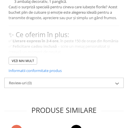
3 ambalaj decorativ, 1 panglică.
Cauți o surpriză specială pentru cineva care iubește florile? Acest
buchet plin de culoare și emoție este alegerea ideală pentru a
transmite dragoste, apreciere sau pur și simplu un gând frumos.
✨ Ce oferim în plus:
✅
Livrare express în 2-4 ore
, în peste 150 de orașe din România
✅
Felicitare cadou inclusă
– scrie un mesaj personalizat și
creează un moment de neuitat
✅
Ambalaj elegant
– fiecare buchet este finisat cu atenție la
VEZI MAI MULT
detalii, pentru o prezentare impecabilă
Informatii conformitate produs
Folosim doar flori naturale și proaspete,
astfel încât nuanțele pot varia ușor față de
Review-uri
(0)
imaginile afișate. Fiecare buchet este unic, la
fel ca și persoana care îl primește.
PRODUSE SIMILARE
🌿 Cum prelungești viața florilor?
Pentru ca florile tale să rămână proaspete și vibrante cât mai
mult timp, urmează aceste sfaturi simple: