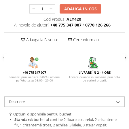
DE TRANDAFIRI ROZ
ADAUGA IN COS
DE TRANDAFIRI ROȘII
Cod Produs:
ALY420
Ai nevoie de ajutor?
+40 775 347 007
/
0770 126 266
Adauga la Favorite
Cere informatii
+40 775 347 007
LIVRARE ÎN 2 - 4 ORE
Comenzi prin website 24/24 Comenzi
Livrare oriunde în România prin flota
pe Whatssap 08:00 - 20:00
de curieri proprii.
Descriere
🌹 Opțiuni disponibile pentru buchet:
Standard:
buchetul conține 2 floarea soarelui, 2 crizanteme
fir, 1 crizantemă tross, 2 achilea, 3 lalele, 3 stejar vopsit,