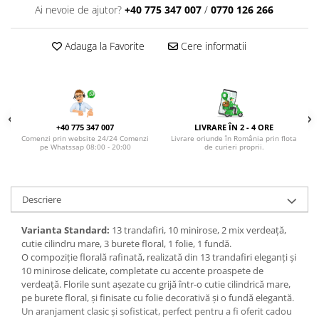
DE TRANDAFIRI ROZ
Ai nevoie de ajutor?
+40 775 347 007
/
0770 126 266
DE TRANDAFIRI ROȘII
Adauga la Favorite
Cere informatii
+40 775 347 007
LIVRARE ÎN 2 - 4 ORE
Comenzi prin website 24/24 Comenzi
Livrare oriunde în România prin flota
pe Whatssap 08:00 - 20:00
de curieri proprii.
Descriere
Varianta Standard:
13 trandafiri, 10 minirose, 2 mix verdeață,
cutie cilindru mare, 3 burete floral, 1 folie, 1 fundă.
O compoziție florală rafinată, realizată din 13 trandafiri eleganți și
10 minirose delicate, completate cu accente proaspete de
verdeață. Florile sunt așezate cu grijă într-o cutie cilindrică mare,
pe burete floral, și finisate cu folie decorativă și o fundă elegantă.
Un aranjament clasic și sofisticat, perfect pentru a fi oferit cadou