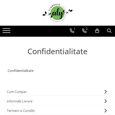
Toate Produsele
DE SEZON
1
2
1-8 MARTIE
COLECȚIA DE PAȘTI
Confidentialitate
COLECȚIA DE TOAMNĂ
COLECȚIA DE VARĂ
CRĂCIUN ȘI ANUL NOU
Confidentialitate
VALANTINE'S DAY 14 FEBRUARIE
TRANDAFIRI
101 TRANDAFIRI
Cum Cumpar
BUCHETE TRANDAFIRI
Informatii Livrare
COȘURI TRANDAFIRI
Termeni si Conditii
CUTII TRANDAFIRI