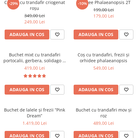
Cupolă cu trandafir criogenat
Orhidee Phalaeanopsis 2T
-29%
-10%
BUCHETE IRISI
COȘURI SF. VALENTIN
roșu
199,00 Lei
349,00 Lei
179,00 Lei
BUCHETE LALELE
COȘURI TRANDAFIRI
249,00 Lei
BUCHETE LISIANTHUS
ADAUGA IN COS
ADAUGA IN COS
BUCHETE MARI
BUCHETE MINIROSE
BUCHETE MIXTE
Buchet mixt cu trandafiri
Coș cu trandafiri, frezii și
portocalii, gerbera, solidago și
orhidee phalaeanopsis
BUCHETE PENTRU BĂRBAȚI
dracaena
419,00 Lei
549,00 Lei
BUCHETE TRANDAFIRI
DE TRANDAFIRI ALBASTRI
ADAUGA IN COS
ADAUGA IN COS
DE TRANDAFIRI ALBI
DE TRANDAFIRI GALBENI
Buchet de lalele și frezii ”Pink
Buchet cu trandafiri mov și
DE TRANDAFIRI MOV
Dream”
roz
DE TRANDAFIRI MULTICOLORI
1.419,00 Lei
489,00 Lei
DE TRANDAFIRI PORTOCALII
ADAUGA IN COS
ADAUGA IN COS