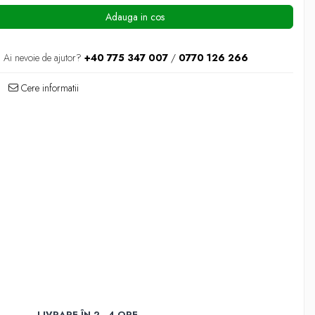
Adauga in cos
Ai nevoie de ajutor?
+40 775 347 007
/
0770 126 266
Cere informatii
LIVRARE ÎN 2 - 4 ORE