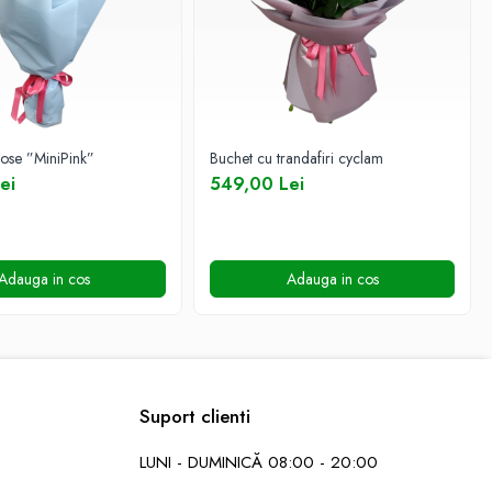
rose ”MiniPink”
Buchet cu trandafiri cyclam
ei
549,00 Lei
Adauga in cos
Adauga in cos
Suport clienti
LUNI - DUMINICĂ 08:00 - 20:00