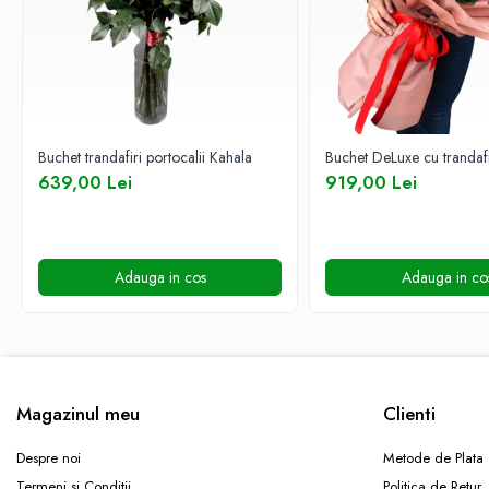
COȘURI MARI
COȘURI MIXTE
COȘURI SF. VALENTIN
COȘURI TRANDAFIRI
COMPOZIȚII CU FLORI
Buchet trandafiri portocalii Kahala
Buchet DeLuxe cu trandafir
CERAMICĂ CU FLORI
639,00 Lei
919,00 Lei
COȘURI CU FLORI
CUTII CU FLORI
CUTII CU TRANDAFIRI
Adauga in cos
Adauga in co
CUTII FLORI MIXTE
CUTII FLORI PRIMAVARA
CUTII INIMA
CUTII LALELE
Magazinul meu
Clienti
CUTII PLANTE
Despre noi
Metode de Plata
Inimi din flori
Termeni si Conditii
Politica de Retur