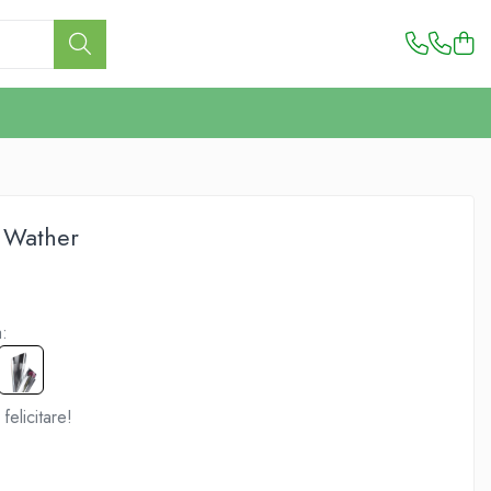
 Wather
:
elicitare!