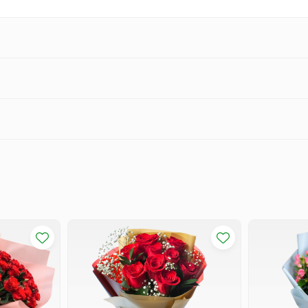
zele directe ale soarelui
tru a le prelungi prospețimea
țele pot varia ușor în funcție de sezon și disponibilitate.