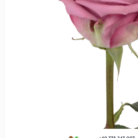
INIMI DIN TRANDAFIRI
TRANDAFIRI CRIOGENAȚI
TRANDAFIRI LA FIR
BUCHETE
BUCHETE AMARYLLIS
BUCHETE BUJORI
BUCHETE CORPORATE
BUCHETE CRINI
BUCHETE CRIZANTEME
BUCHETE DE ALSTROMERIA
BUCHETE DELUXE
BUCHETE FREZII
BUCHETE FUNERARE
BUCHETE GERBERA
+40 775 347 007