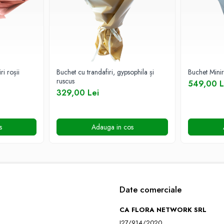
i roșii
Buchet cu trandafiri, gypsophila și
Buchet Mini
ruscus
549,00 L
329,00 Lei
s
Adauga in cos
Date comerciale
CA FLORA NETWORK SRL
J27/914/2020