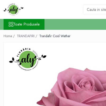
Toate Produsele
Toate Produsele
DE SEZON
1-8 MARTIE
Home /
TRANDAFIRI /
Trandafir Cool Wather
COLECȚIA DE PAȘTI
COLECȚIA DE TOAMNĂ
COLECȚIA DE VARĂ
CRĂCIUN ȘI ANUL NOU
VALANTINE'S DAY 14 FEBRUARIE
TRANDAFIRI
101 TRANDAFIRI
BUCHETE TRANDAFIRI
COȘURI TRANDAFIRI
CUTII TRANDAFIRI