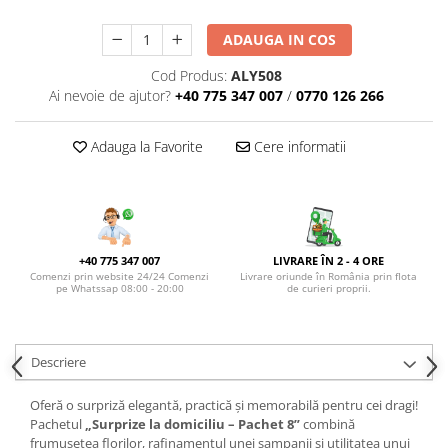
BUCHETE HORTENSIA
BUCHETE IEFTINE
ADAUGA IN COS
BUCHETE IRISI
Cod Produs:
ALY508
BUCHETE LALELE
Ai nevoie de ajutor?
+40 775 347 007
/
0770 126 266
BUCHETE LISIANTHUS
Adauga la Favorite
Cere informatii
BUCHETE MARI
BUCHETE MINIROSE
BUCHETE MIXTE
BUCHETE PENTRU BĂRBAȚI
+40 775 347 007
LIVRARE ÎN 2 - 4 ORE
Comenzi prin website 24/24 Comenzi
Livrare oriunde în România prin flota
BUCHETE TRANDAFIRI
pe Whatssap 08:00 - 20:00
de curieri proprii.
DE TRANDAFIRI ALBASTRI
DE TRANDAFIRI ALBI
Descriere
DE TRANDAFIRI GALBENI
DE TRANDAFIRI MOV
Oferă o surpriză elegantă, practică și memorabilă pentru cei dragi!
Pachetul
„Surprize la domiciliu – Pachet 8”
combină
DE TRANDAFIRI MULTICOLORI
frumusețea florilor, rafinamentul unei șampanii și utilitatea unui