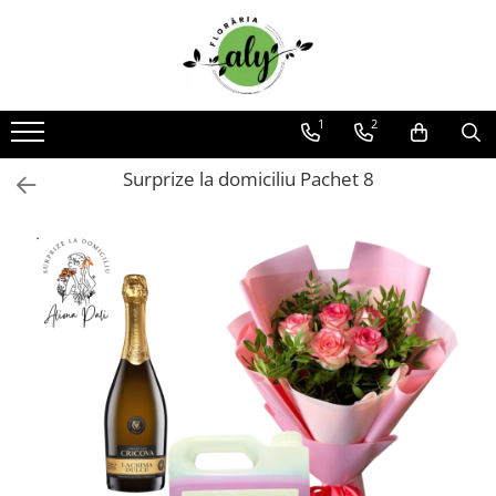
Toate Produsele
DE SEZON
1
2
1-8 MARTIE
Surprize la domiciliu Pachet 8
COLECȚIA DE PAȘTI
COLECȚIA DE TOAMNĂ
COLECȚIA DE VARĂ
CRĂCIUN ȘI ANUL NOU
VALANTINE'S DAY 14 FEBRUARIE
TRANDAFIRI
101 TRANDAFIRI
BUCHETE TRANDAFIRI
COȘURI TRANDAFIRI
CUTII TRANDAFIRI