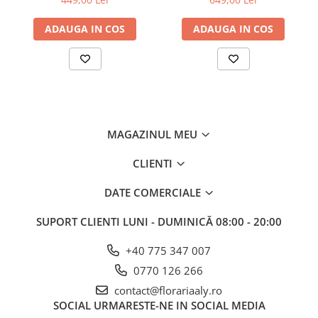
PLANTE
COMPOZIȚII PLANTE
ADAUGA IN COS
ADAUGA IN COS
COȘURI CU PLANTE
DE INTERIOR
PLANTE DE PRIMĂVARĂ
PLANTE DE SEZON
MAGAZINUL MEU
FUNERARE
ARANJAMENTE FUNERARE
CLIENTI
BUCHETE FUNERARE
DATE COMERCIALE
COROANE FLORI NATURALE
SUPORT CLIENTI
LUNI - DUMINICĂ 08:00 - 20:00
COȘURI FUNERARE
JERBE FLORI NATURALE
+40 775 347 007
COLECȚIA DELUXE
0770 126 266
CADOURI ȘI ACCESORII
contact@florariaaly.ro
BĂUTURI
SOCIAL
URMARESTE-NE IN SOCIAL MEDIA