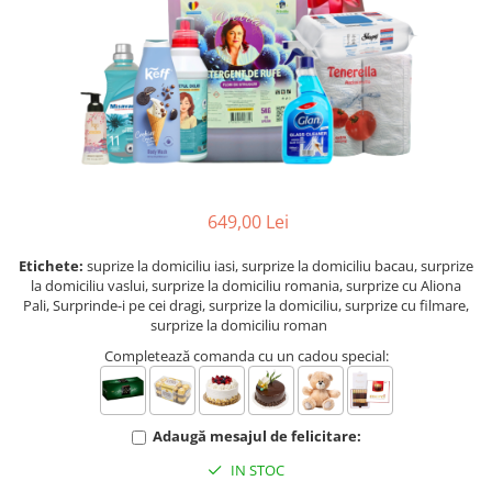
INIMI DIN TRANDAFIRI
TRANDAFIRI CRIOGENAȚI
TRANDAFIRI LA FIR
BUCHETE
BUCHETE AMARYLLIS
BUCHETE BUJORI
649,00 Lei
BUCHETE CORPORATE
BUCHETE CRINI
Etichete:
suprize la domiciliu iasi, surprize la domiciliu bacau, surprize
la domiciliu vaslui, surprize la domiciliu romania, surprize cu Aliona
BUCHETE CRIZANTEME
Pali, Surprinde-i pe cei dragi, surprize la domiciliu, surprize cu filmare,
BUCHETE DE ALSTROMERIA
surprize la domiciliu roman
Completează comanda cu un cadou special:
BUCHETE DELUXE
BUCHETE FREZII
BUCHETE FUNERARE
Adaugă mesajul de felicitare:
BUCHETE GERBERA
IN STOC