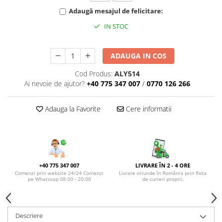
DE TRANDAFIRI ROZ
Adaugă mesajul de felicitare:
DE TRANDAFIRI ROȘII
IN STOC
ADAUGA IN COS
Cod Produs:
ALY514
Ai nevoie de ajutor?
+40 775 347 007
/
0770 126 266
Adauga la Favorite
Cere informatii
+40 775 347 007
LIVRARE ÎN 2 - 4 ORE
Comenzi prin website 24/24 Comenzi
Livrare oriunde în România prin flota
pe Whatssap 08:00 - 20:00
de curieri proprii.
Descriere