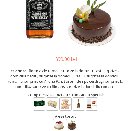
BUCHETE IRISI
COȘURI SF. VALENTIN
BUCHETE LALELE
COȘURI TRANDAFIRI
BUCHETE LISIANTHUS
BUCHETE MARI
BUCHETE MINIROSE
BUCHETE MIXTE
899,00 Lei
BUCHETE PENTRU BĂRBAȚI
BUCHETE TRANDAFIRI
Etichete:
floraria aly roman, suprize la domiciliu iasi, surprize la
domiciliu bacau, surprize la domiciliu vaslui, surprize la domiciliu
DE TRANDAFIRI ALBASTRI
romania, surprize cu Aliona Pali, Surprinde-i pe cei dragi, surprize la
domiciliu, surprize cu filmare, surprize la domiciliu roman
DE TRANDAFIRI ALBI
Completează comanda cu un cadou special:
DE TRANDAFIRI GALBENI
DE TRANDAFIRI MOV
DE TRANDAFIRI MULTICOLORI
Alege tortul:
DE TRANDAFIRI PORTOCALII