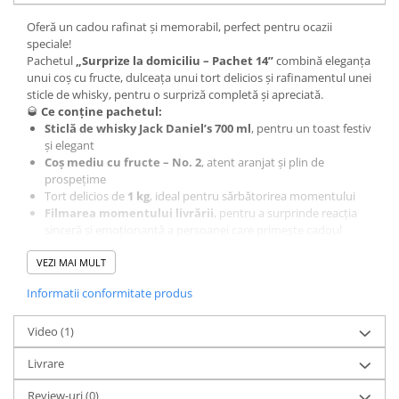
Oferă un cadou rafinat și memorabil, perfect pentru ocazii
speciale!
Pachetul
„Surprize la domiciliu – Pachet 14”
combină eleganța
unui coș cu fructe, dulceața unui tort delicios și rafinamentul unei
sticle de whisky, pentru o surpriză completă și apreciată.
🥃
Ce conține pachetul:
Sticlă de whisky Jack Daniel’s 700 ml
, pentru un toast festiv
și elegant
Coș mediu cu fructe – No. 2
, atent aranjat și plin de
prospețime
Tort delicios de
1 kg
, ideal pentru sărbătorirea momentului
Filmarea momentului livrării
, pentru a surprinde reacția
sinceră și emoționantă a persoanei care primește cadoul
💌
Cum se desfășoară surpriza:
Colega noastră va livra personal pachetul, va transmite mesajul
VEZI MAI MULT
dvs. de felicitare și, la cerere, poate adăuga o
melodie specială
,
Informatii conformitate produs
transformând momentul într-o experiență memorabilă.
🎉
Potrivit pentru:
Zile de naștere, aniversări, onomastice, promovări sau orice altă
Video
(1)
ocazie specială în care doriți să oferiți un cadou elegant și rafinat.
Livrare
📸
Imaginea este cu titlu de prezentare.
Produsul final poate
diferi ușor de ceea ce vedeți în imagine, însă
componentele
Review-uri
(0)