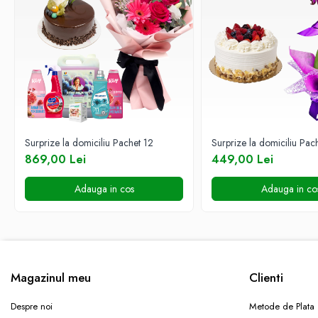
PLANTE
COMPOZIȚII PLANTE
COȘURI CU PLANTE
DE INTERIOR
PLANTE DE PRIMĂVARĂ
PLANTE DE SEZON
FUNERARE
Surprize la domiciliu Pachet 12
Surprize la domiciliu Pach
ARANJAMENTE FUNERARE
869,00 Lei
449,00 Lei
BUCHETE FUNERARE
Adauga in cos
Adauga in co
COROANE FLORI NATURALE
COȘURI FUNERARE
JERBE FLORI NATURALE
COLECȚIA DELUXE
Magazinul meu
Clienti
CADOURI ȘI ACCESORII
BĂUTURI
Despre noi
Metode de Plata