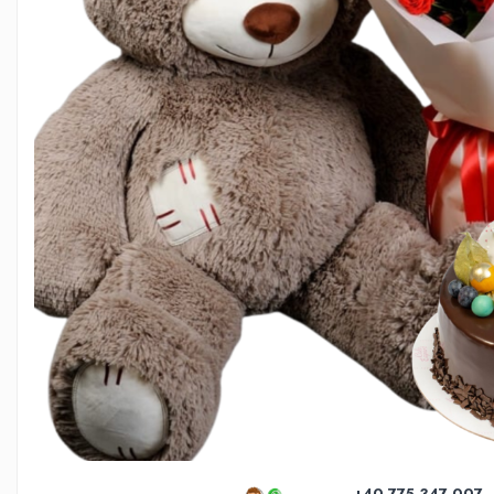
INIMI DIN TRANDAFIRI
TRANDAFIRI CRIOGENAȚI
TRANDAFIRI LA FIR
BUCHETE
BUCHETE AMARYLLIS
BUCHETE BUJORI
BUCHETE CORPORATE
BUCHETE CRINI
BUCHETE CRIZANTEME
BUCHETE DE ALSTROMERIA
BUCHETE DELUXE
BUCHETE FREZII
BUCHETE FUNERARE
BUCHETE GERBERA
+40 775 347 007