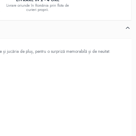
Livrare oriunde în România prin flota de
curieri proprii.
 și jucăria de pluș, pentru o surpriză memorabilă și de neuitat.
ntul într-o experiență elegantă și memorabilă.