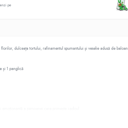
enzi pe
orilor, dulceața tortului, rafinamentul spumantului și veselie adusă de baloane
e și 1 panglică
 și emoționantă a persoanei care primește cadoul
elicitare și, la cerere, poate adăuga o
melodie specială
, transformând mome