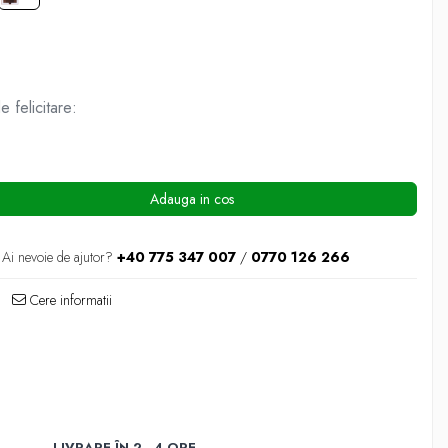
 felicitare:
Adauga in cos
Ai nevoie de ajutor?
+40 775 347 007
/
0770 126 266
Cere informatii
LIVRARE ÎN 2 - 4 ORE