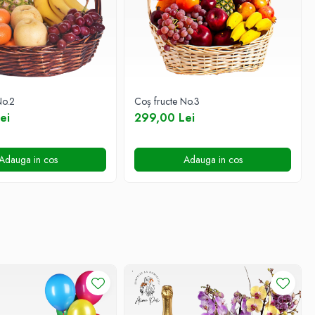
No.2
Coș fructe No.3
ei
299,00 Lei
Adauga in cos
Adauga in cos