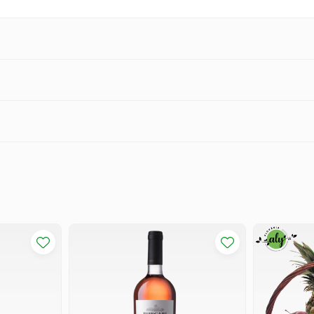
are doriți să oferiți un cadou spectaculos, elegant și cu impact vizual puternic
eri ușor de ceea ce vedeți în imagine, însă
componentele pachetului răm
u ezitați să ne contactați. Suntem deschiși la orice solicitare, în măsura posibilită
 România.
man, jud. Neamț.
lculată per kilometru.
omenzii.