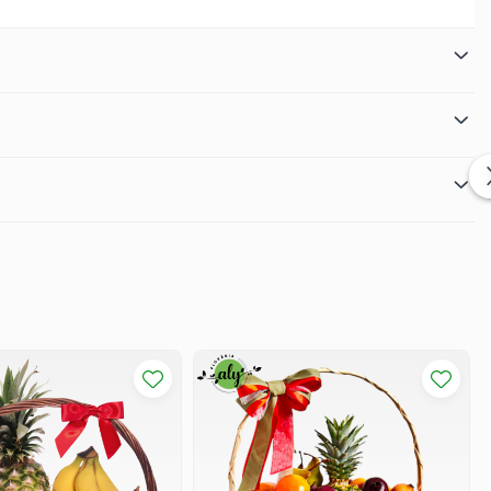
.
ân aceleași.
ților.