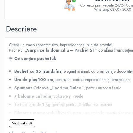
BUCHETE HORTENSIA
Comenzi prin website 24/24 Com
Whatssap 08:00 - 20:00
BUCHETE IEFTINE
BUCHETE IRISI
Descriere
BUCHETE LALELE
BUCHETE LISIANTHUS
Oferă un cadou spectaculos, impresionant și plin de emoție!
BUCHETE MARI
Pachetul
„Surprize la domiciliu – Pachet 21”
combină frumusețea fl
BUCHETE MINIROSE
🌹
Ce conține pachetul:
BUCHETE MIXTE
Buchet cu 35 trandafiri
, elegant aranjat, cu 3 ambalaje decorativ
BUCHETE PENTRU BĂRBAȚI
Urs de pluș 100 cm
, pentru un cadou impresionant și emoționant
BUCHETE TRANDAFIRI
Spumant Cricova „Lacrima Dulce”
, pentru un toast festiv
DE TRANDAFIRI ALBASTRI
7 baloane cu heliu
, colorate și vesele
DE TRANDAFIRI ALBI
Tort delicios de
1 kg
, perfect pentru sărbătorirea ocaziei
DE TRANDAFIRI GALBENI
Filmarea momentului livrării
, pentru a surprinde reacția sinceră
DE TRANDAFIRI MOV
💌
Cum se desfășoară surpriza:
Vezi mai mult
Colega noastră va livra personal pachetul, va transmite mesajul dvs. de f
DE TRANDAFIRI MULTICOLORI