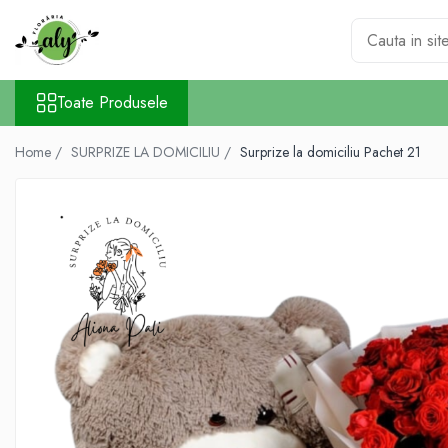
Toate Produsele
Toate Produsele
DE SEZON
1-8 MARTIE
Home /
SURPRIZE LA DOMICILIU /
Surprize la domiciliu Pachet 21
COLECȚIA DE PAȘTI
COLECȚIA DE TOAMNĂ
COLECȚIA DE VARĂ
CRĂCIUN ȘI ANUL NOU
VALANTINE'S DAY 14 FEBRUARIE
TRANDAFIRI
101 TRANDAFIRI
BUCHETE TRANDAFIRI
COȘURI TRANDAFIRI
CUTII TRANDAFIRI