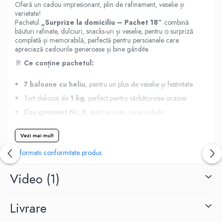
Oferă un cadou impresionant, plin de rafinament, veselie și
varietate!
Pachetul
„Surprize la domiciliu – Pachet 18”
combină
băuturi rafinate, dulciuri, snacks-uri și veselie, pentru o surpriză
completă și memorabilă, perfectă pentru persoanele care
apreciază cadourile generoase și bine gândite.
🥂
Ce conține pachetul:
7 baloane cu heliu
, pentru un plus de veselie și festivitate
Tort delicios de
1 kg
, perfect pentru sărbătorirea ocaziei
Coș gourmet Nr. 2
, atent aranjat, care include:
1 x Whisky Jack Daniel’s 0,5 L
Vezi mai mult
1 x Vodka Absolut 0,5 L
Informatii conformitate produs
1 x Whisky Ballantine’s 0,5 L
Video
(1)
3 x Bere Corona
1 x Tabletă ciocolată Heidy
1 x Ciocolată Merci
Livrare
3 x Kinder Bueno