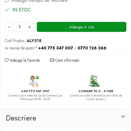
Adaugă mesajul de felicitare:
DE TRANDAFIRI ROZ
IN STOC
DE TRANDAFIRI ROȘII
Adauga in cos
Cod Produs:
ALY518
Ai nevoie de ajutor?
+40 775 347 007
/
0770 126 266
Adauga la Favorite
Cere informatii
+40 775 347 007
LIVRARE ÎN 2 - 4 ORE
Comenzi prin website 24/24 Comenzi pe
Livrare oriunde în România prin flota de
Whatssap 08:00 - 20:00
curieri proprii.
Descriere