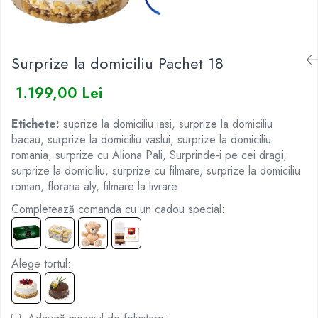
BUCHETE IRISI
COȘURI SF. VALENTIN
BUCHETE LALELE
COȘURI TRANDAFIRI
Surprize la domiciliu Pachet 18
BUCHETE LISIANTHUS
BUCHETE MARI
1.199,00 Lei
BUCHETE MINIROSE
Etichete:
suprize la domiciliu iasi, surprize la domiciliu
BUCHETE MIXTE
bacau, surprize la domiciliu vaslui, surprize la domiciliu
BUCHETE PENTRU BĂRBAȚI
romania, surprize cu Aliona Pali, Surprinde-i pe cei dragi,
BUCHETE TRANDAFIRI
surprize la domiciliu, surprize cu filmare, surprize la domiciliu
roman, floraria aly, filmare la livrare
DE TRANDAFIRI ALBASTRI
Completează comanda cu un cadou special:
DE TRANDAFIRI ALBI
DE TRANDAFIRI GALBENI
DE TRANDAFIRI MOV
Alege tortul:
DE TRANDAFIRI MULTICOLORI
DE TRANDAFIRI PORTOCALII