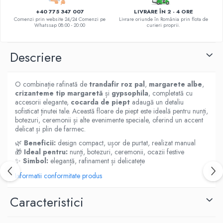
DE TRANDAFIRI ROZ
+40 775 347 007
LIVRARE ÎN 2 - 4 ORE
DE TRANDAFIRI ROȘII
Comenzi prin website 24/24 Comenzi pe
Livrare oriunde în România prin flota de
Whatssap 08:00 - 20:00
curieri proprii.
Descriere
O combinație rafinată de
trandafir roz pal
,
margarete albe
,
crizanteme tip margaretă
și
gypsophila
, completată cu
accesorii elegante,
cocarda de piept
adaugă un detaliu
sofisticat ținutei tale. Această floare de piept este ideală pentru nunți,
botezuri, ceremonii și alte evenimente speciale, oferind un accent
delicat și plin de farmec.
🌿
Beneficii:
design compact, ușor de purtat, realizat manual
🎁
Ideal pentru:
nunți, botezuri, ceremonii, ocazii festive
✨
Simbol:
eleganță, rafinament și delicatețe
Informatii conformitate produs
Caracteristici