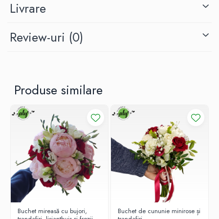
Livrare
Review-uri
(0)
Produse similare
Buchet mireasă cu bujori,
Buchet de cununie minirose și
trandafiri, lisianthuis și frezii
trandafiri