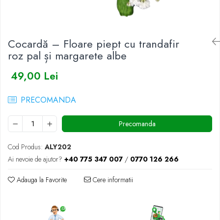
BUCHETE IRISI
COȘURI SF. VALENTIN
BUCHETE LALELE
COȘURI TRANDAFIRI
Cocardă – Floare piept cu trandafir
BUCHETE LISIANTHUS
roz pal și margarete albe
BUCHETE MARI
BUCHETE MINIROSE
49,00 Lei
BUCHETE MIXTE
PRECOMANDA
BUCHETE PENTRU BĂRBAȚI
BUCHETE TRANDAFIRI
Precomanda
DE TRANDAFIRI ALBASTRI
Cod Produs:
ALY202
DE TRANDAFIRI ALBI
Ai nevoie de ajutor?
+40 775 347 007
/
0770 126 266
DE TRANDAFIRI GALBENI
DE TRANDAFIRI MOV
Adauga la Favorite
Cere informatii
DE TRANDAFIRI MULTICOLORI
DE TRANDAFIRI PORTOCALII