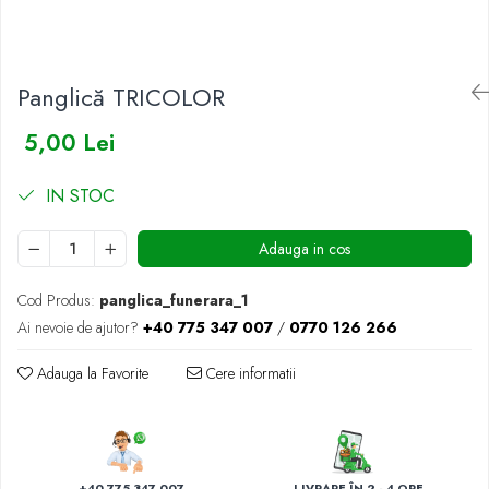
BUCHETE IRISI
COȘURI SF. VALENTIN
BUCHETE LALELE
COȘURI TRANDAFIRI
Panglică TRICOLOR
BUCHETE LISIANTHUS
BUCHETE MARI
5,00 Lei
BUCHETE MINIROSE
BUCHETE MIXTE
IN STOC
BUCHETE PENTRU BĂRBAȚI
Adauga in cos
BUCHETE TRANDAFIRI
DE TRANDAFIRI ALBASTRI
Cod Produs:
panglica_funerara_1
Ai nevoie de ajutor?
+40 775 347 007
/
0770 126 266
DE TRANDAFIRI ALBI
DE TRANDAFIRI GALBENI
Adauga la Favorite
Cere informatii
DE TRANDAFIRI MOV
DE TRANDAFIRI MULTICOLORI
DE TRANDAFIRI PORTOCALII
+40 775 347 007
LIVRARE ÎN 2 - 4 ORE