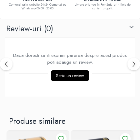
DE TRANDAFIRI ROZ
Comenzi prin website 24/24 Comenzi pe
Livrare oriunde în România prin flota de
Whatssap 08:00 - 20:00
curieri proprii.
DE TRANDAFIRI ROȘII
Review-uri
(0)
Daca doresti sa iti exprimi parerea despre acest produs
poti adauga un review.
Scrie un review
Produse similare