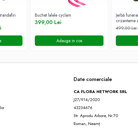
randafiri
Buchet lalele cyclam
Jerbă funera
crizanteme 
399,00 Lei
i
499,00 Lei
s
Adauga in cos
Date comerciale
CA FLORA NETWORK SRL
J27/914/2020
lor
43234676
Str. Aprodu Arbore, Nr.70
Roman, Neamț