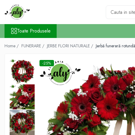
Toate Produsele
Toate Produsele
DE SEZON
1-8 MARTIE
Home /
FUNERARE /
JERBE FLORI NATURALE /
Jerbă funerară rotundă c
COLECȚIA DE PAȘTI
COLECȚIA DE TOAMNĂ
-25%
COLECȚIA DE VARĂ
CRĂCIUN ȘI ANUL NOU
VALANTINE'S DAY 14 FEBRUARIE
TRANDAFIRI
101 TRANDAFIRI
BUCHETE TRANDAFIRI
COȘURI TRANDAFIRI
CUTII TRANDAFIRI