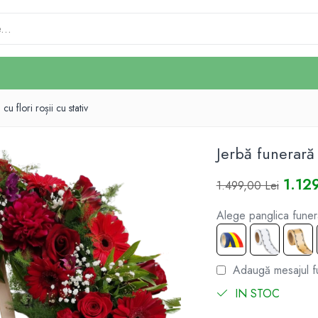
u flori roșii cu stativ
Jerbă funerară 
1.12
1.499,00 Lei
Alege panglica funer
Adaugă mesajul f
IN STOC