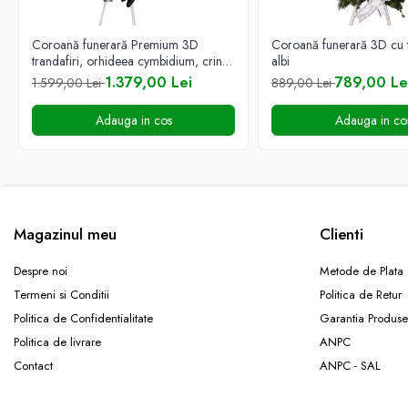
COȘURI MARI
COȘURI MIXTE
Coroană funerară Premium 3D
Coroană funerară 3D cu t
COȘURI SF. VALENTIN
trandafiri, orhideea cymbidium, crin
albi
imperial, hypericum
1.379,00 Lei
789,00 Le
1.599,00 Lei
889,00 Lei
COȘURI TRANDAFIRI
COMPOZIȚII CU FLORI
Adauga in cos
Adauga in co
CERAMICĂ CU FLORI
COȘURI CU FLORI
CUTII CU FLORI
CUTII CU TRANDAFIRI
Magazinul meu
Clienti
CUTII FLORI MIXTE
Despre noi
Metode de Plata
CUTII FLORI PRIMAVARA
Termeni si Conditii
Politica de Retur
CUTII INIMA
Politica de Confidentialitate
Garantia Produse
CUTII LALELE
Politica de livrare
ANPC
CUTII PLANTE
Contact
ANPC - SAL
Inimi din flori