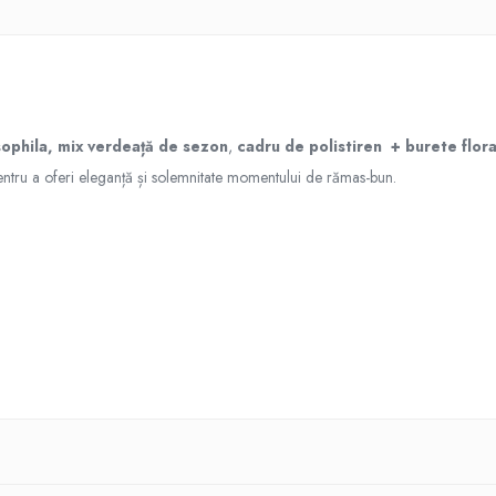
sophila, mix verdeață de sezon
,
c
adru de polistiren + burete flor
 pentru a oferi eleganță și solemnitate momentului de rămas-bun.
e prezentate mai sus.