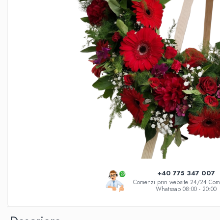
INIMI DIN TRANDAFIRI
TRANDAFIRI CRIOGENAȚI
TRANDAFIRI LA FIR
BUCHETE
BUCHETE AMARYLLIS
BUCHETE BUJORI
BUCHETE CORPORATE
BUCHETE CRINI
BUCHETE CRIZANTEME
BUCHETE DE ALSTROMERIA
BUCHETE DELUXE
+40 775 347 007
BUCHETE FREZII
Comenzi prin website 24/24 Com
Whatssap 08:00 - 20:00
BUCHETE FUNERARE
BUCHETE GERBERA