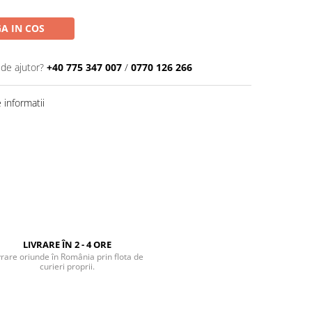
A IN COS
 de ajutor?
+40 775 347 007
/
0770 126 266
informatii
LIVRARE ÎN 2 - 4 ORE
vrare oriunde în România prin flota de
curieri proprii.