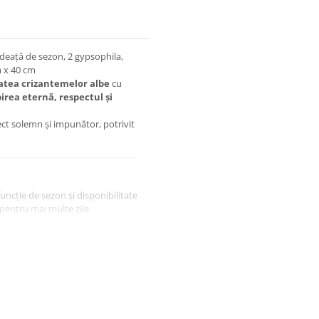
deață de sezon, 2 gypsophila,
m x 40 cm
atea crizantemelor albe
cu
irea eternă, respectul și
ect solemn și impunător, potrivit
funcție de sezon și disponibilitate
 pentru mai multe zile
e soarelui. Adăugați apă în