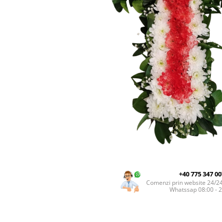
INIMI DIN TRANDAFIRI
TRANDAFIRI CRIOGENAȚI
TRANDAFIRI LA FIR
BUCHETE
BUCHETE AMARYLLIS
BUCHETE BUJORI
BUCHETE CORPORATE
BUCHETE CRINI
BUCHETE CRIZANTEME
BUCHETE DE ALSTROMERIA
BUCHETE DELUXE
+40 775 347 00
BUCHETE FREZII
Comenzi prin website 24/2
Whatssap 08:00 - 
BUCHETE FUNERARE
BUCHETE GERBERA