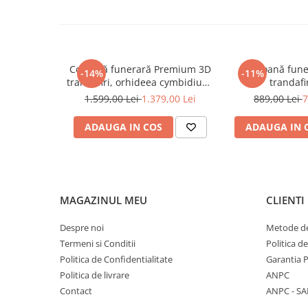
DE TRANDAFIRI PORTOCALII
📸 Notă:
DE TRANDAFIRI ROZ
Imaginile sunt cu titlu informativ. Fiecare jerbă este reali
DE TRANDAFIRI ROȘII
poate varia ușor în funcție de procesul de vopsire și disponib
Coroană funerară Premium 3D
Coroană fune
-14%
-11%
COȘURI CU FLORI
trandafiri, orhideea cymbidium,
trandafir
COȘURI 1-8 MARTIE
crin imperial, hypericum
1.599,00 Lei
1.379,00 Lei
889,00 Lei
7
COȘURI CRIZANTEME
ADAUGA IN COS
ADAUGA IN 
COȘURI CU DULCIURI
COȘURI CU FRUCTE
COȘURI DELUXE
MAGAZINUL MEU
CLIENTI
COȘURI FLORI DE PRIMĂVARĂ
COȘURI FLORI NATURALE
Despre noi
Metode de
Termeni si Conditii
Politica d
COȘURI FUNERARE
Politica de Confidentialitate
Garantia 
COȘURI LALELE
Politica de livrare
ANPC
COȘURI LOVE
Contact
ANPC - SA