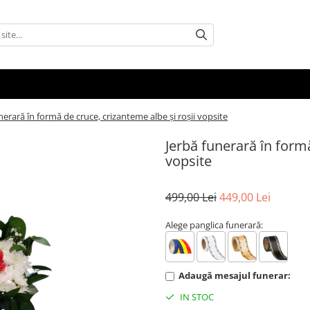
nerară în formă de cruce, crizanteme albe și roșii vopsite
Jerbă funerară în formă
vopsite
499,00 Lei
449,00 Lei
Alege panglica funerară:
Adaugă mesajul funerar:
IN STOC