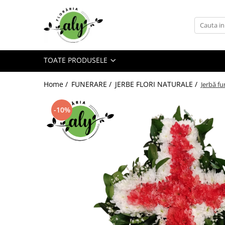
Toate Produsele
DE SEZON
TOATE PRODUSELE
1-8 MARTIE
COLECȚIA DE PAȘTI
Home /
FUNERARE /
JERBE FLORI NATURALE /
Jerbă fu
COLECȚIA DE TOAMNĂ
-10%
COLECȚIA DE VARĂ
CRĂCIUN ȘI ANUL NOU
VALANTINE'S DAY 14 FEBRUARIE
TRANDAFIRI
101 TRANDAFIRI
BUCHETE TRANDAFIRI
COȘURI TRANDAFIRI
CUTII TRANDAFIRI