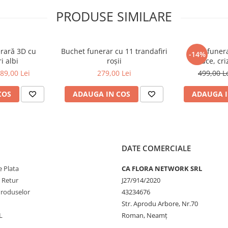
PRODUSE SIMILARE
zată manual, iar nuanța de roșu
ilitatea florilor.
rară 3D cu
Buchet funerar cu 11 trandafiri
Jerbă funer
-14%
i albi
roșii
cruce, cr
89,00 Lei
279,00 Lei
499,00 L
COS
ADAUGA IN COS
ADAUGA I
DATE COMERCIALE
 Plata
CA FLORA NETWORK SRL
e Retur
J27/914/2020
Produselor
43234676
Str. Aprodu Arbore, Nr.70
L
Roman, Neamț