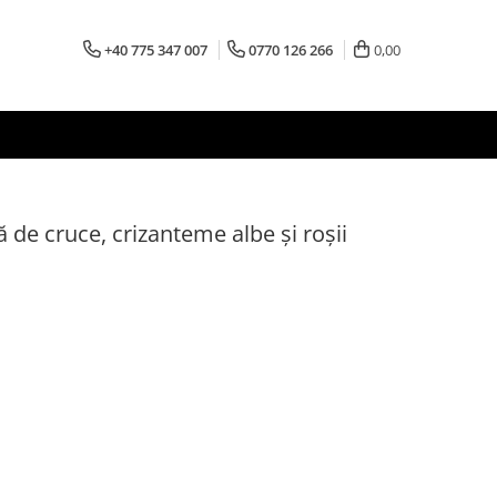
+40 775 347 007
0770 126 266
0,00
 de cruce, crizanteme albe și roșii