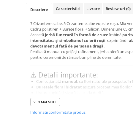
BUCHETE HORTENSIA
Caracteristici
Livrare
Review-uri
(0)
Descriere
BUCHETE IEFTINE
BUCHETE IRISI
7 Crizanteme albe, 5 Crizanteme albe vopsite roșu, Mix ver
BUCHETE LALELE
Cadru polistiren + Burete floral + Silicon, Dimensiune 65 c
Această
jerbă funerară în formă de cruce
îmbină
purit
BUCHETE LISIANTHUS
intensitatea și simbolismul culorii roșii
, exprimând
iub
devotamentul față de persoana dragă
.
BUCHETE MARI
Realizată manual cu grijă și rafinament, jerba oferă un asp
BUCHETE MINIROSE
pentru ceremonii de rămas-bun pline de demnitate.
BUCHETE MIXTE
⚠️ Detalii importante:
BUCHETE PENTRU BĂRBAȚI
Confecționată
manual
, cu flori naturale proaspete, în 
BUCHETE TRANDAFIRI
Buretele floral hidratat
asigură prospețimea florilor
DE TRANDAFIRI ALBASTRI
Livrare rapidă și sigură la locația dorită
Posibilitate de
panglică funerară personalizată
DE TRANDAFIRI ALBI
VEZI MAI MULT
DE TRANDAFIRI GALBENI
Informatii conformitate produs
🌿 Îngrijire:
DE TRANDAFIRI MOV
Păstrați jerba într-un loc răcoros, ferit de razele directe al
buretele floral pentru menținerea prospețimii.
DE TRANDAFIRI MULTICOLORI