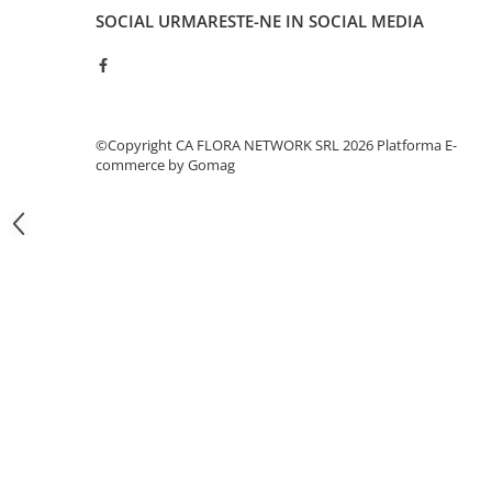
COȘURI MARI
SOCIAL
URMARESTE-NE IN SOCIAL MEDIA
COȘURI MIXTE
COȘURI SF. VALENTIN
COȘURI TRANDAFIRI
COMPOZIȚII CU FLORI
©Copyright CA FLORA NETWORK SRL 2026
Platforma E-
CERAMICĂ CU FLORI
commerce by Gomag
COȘURI CU FLORI
CUTII CU FLORI
CUTII CU TRANDAFIRI
CUTII FLORI MIXTE
CUTII FLORI PRIMAVARA
CUTII INIMA
CUTII LALELE
CUTII PLANTE
Inimi din flori