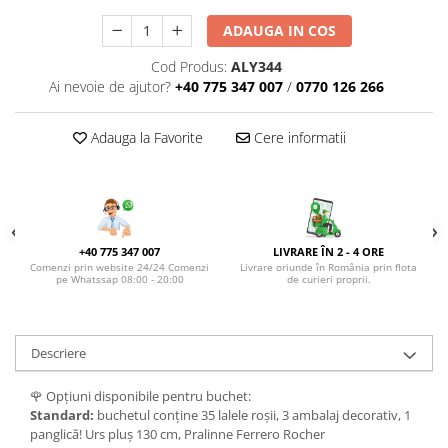
DE TRANDAFIRI ROZ
ADAUGA IN COS
DE TRANDAFIRI ROȘII
Cod Produs:
ALY344
Ai nevoie de ajutor?
+40 775 347 007
/
0770 126 266
Adauga la Favorite
Cere informatii
+40 775 347 007
LIVRARE ÎN 2 - 4 ORE
Comenzi prin website 24/24 Comenzi
Livrare oriunde în România prin flota
pe Whatssap 08:00 - 20:00
de curieri proprii.
Descriere
🌹 Opțiuni disponibile pentru buchet:
Standard:
buchetul conține 35 lalele roșii, 3 ambalaj decorativ, 1
panglică! Urs pluș 130 cm, Pralinne Ferrero Rocher