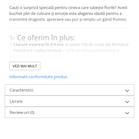
Cauți o surpriză specială pentru cineva care iubește florile? Acest
buchet plin de culoare și emoție este alegerea ideală pentru a
transmite dragoste, apreciere sau pur și simplu un gând frumos.
✨ Ce oferim în plus:
✅
Livrare express în 2-4 ore
, în peste 150 de orașe din România
✅
Felicitare cadou inclusă
– scrie un mesaj personalizat și
creează un moment de neuitat
✅
Ambalaj elegant
– fiecare buchet este finisat cu atenție la
VEZI MAI MULT
detalii, pentru o prezentare impecabilă
Informatii conformitate produs
Folosim doar flori naturale și proaspete,
astfel încât nuanțele pot varia ușor față de
Caracteristici
imaginile afișate. Fiecare buchet este unic, la
fel ca și persoana care îl primește.
Livrare
Review-uri
(0)
🌿 Cum prelungești viața florilor?
Pentru ca florile tale să rămână proaspete și vibrante cât mai
mult timp, urmează aceste sfaturi simple: