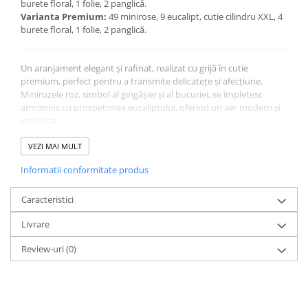
burete floral, 1 folie, 2 panglică.
Varianta Premium:
49 minirose, 9 eucalipt, cutie cilindru XXL, 4
burete floral, 1 folie, 2 panglică.
Un aranjament elegant și rafinat, realizat cu grijă în cutie
premium, perfect pentru a transmite delicatețe și afecțiune.
Minirozele roz, simbol al gingășiei și al bucuriei, se împletesc
armonios cu prospețimea eucaliptului, oferind un aer modern și
sofisticat.
💐 Recomandat pentru:
– Aniversări, onomastici sau zile de naștere
VEZI MAI MULT
– Cadouri elegante pentru doamne și domnișoare
Informatii conformitate produs
– Mesaje de mulțumire sau încurajare
– Decor floral rafinat pentru birou sau casă
✨ Detalii importante:
Caracteristici
✅ Conține lalele naturale în funcție de variantă
Livrare
✅ Cutie cilindrică premium, reutilizabilă
✅ Burete floral hidratat – florile își păstrează prospețimea 5–7 zile
Review-uri
(0)
✅ Felicitare cadou inclusă – poți adăuga un mesaj personalizat
✅ Livrare rapidă în 2–4 ore, în peste 150 de orașe din România
🌿 Îngrijire ușoară:
Adaugă zilnic câteva linguri de apă în buretele floral și păstrează
aranjamentul într-un loc răcoros, ferit de lumina directă a