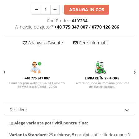
DE TRANDAFIRI ROZ
ADAUGA IN COS
DE TRANDAFIRI ROȘII
Cod Produs:
ALY234
Ai nevoie de ajutor?
+40 775 347 007
/
0770 126 266
Adauga la Favorite
Cere informatii
+40 775 347 007
LIVRARE ÎN 2 - 4 ORE
Comenzi prin website 24/24 Comenzi
Livrare oriunde în România prin flota
pe Whatssap 08:00 - 20:00
de curieri proprii.
Descriere
🎀
Alege varianta potrivită pentru tine:
Varianta Standard:
29 minirose, 5 eucalipt, cutie cilindru mare, 3