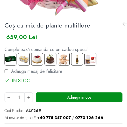
BUCHETE IRISI
COȘURI SF. VALENTIN
BUCHETE LALELE
COȘURI TRANDAFIRI
Coș cu mix de plante multiflore
BUCHETE LISIANTHUS
BUCHETE MARI
659,00 Lei
BUCHETE MINIROSE
Completează comanda cu un cadou special:
BUCHETE MIXTE
BUCHETE PENTRU BĂRBAȚI
BUCHETE TRANDAFIRI
Adaugă mesaj de felicitare!
DE TRANDAFIRI ALBASTRI
IN STOC
DE TRANDAFIRI ALBI
DE TRANDAFIRI GALBENI
Adauga in cos
DE TRANDAFIRI MOV
Cod Produs:
ALY269
DE TRANDAFIRI MULTICOLORI
Ai nevoie de ajutor?
+40 775 347 007
/
0770 126 266
DE TRANDAFIRI PORTOCALII