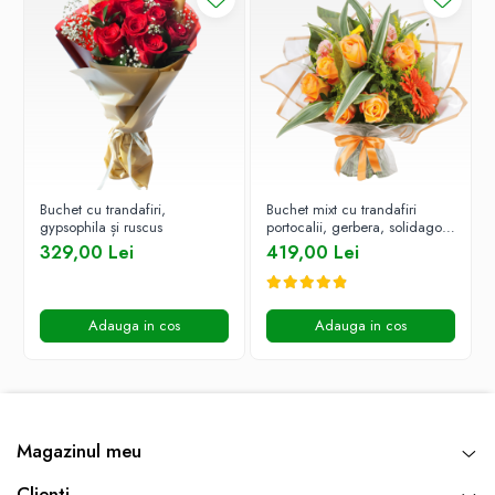
pentru o prezentare impecabilă
🌸 Folosim doar plante și flori naturale, astfel încât nuanțele pot
varia ușor față de imaginile afișate. Fiecare aranjament este unic, la
fel ca și persoana care îl primește.
Buchet cu trandafiri,
Buchet mixt cu trandafiri
gypsophila și ruscus
portocalii, gerbera, solidago și
dracaena
329,00 Lei
419,00 Lei
Adauga in cos
Adauga in cos
Magazinul meu
Clienti