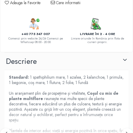
DE TRANDAFIRI ROZ
Adauga la Favorite
Cere informatii
DE TRANDAFIRI ROȘII
+40 775 347 007
LIVRARE ÎN 2 - 4 ORE
Comenzi prin website 24/24 Comenzi pe
Livrare oriunde în România prin flota de
Whatssap 08:00 - 20:00
curieri proprii.
Descriere
Standard:
1 spathiphilium mare, 1 azalea, 2 kalanchoe, 1 primula,
1 begonia, coș mare, 1 fluture, 2 folie, 1 fundă
Un aranjament plin de prospețime și vitalitate,
Coșul cu mix de
plante multiflore
reunește mai multe specii de plante
decorative, fiecare aducând un plus de culoare, textură și energie
pozitivă. Așezate cu grijă într-un coș elegant, plantele creează un
decor natural și echilibrat, perfect pentru a înfrumuseța orice
spațiu.
Plantele de interior aduc viață și energie pozitivă în orice spațiu, fie