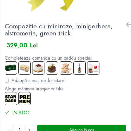
BUCHETE IRISI
COȘURI SF. VALENTIN
BUCHETE LALELE
COȘURI TRANDAFIRI
Compoziție cu miniroze, minigerbera,
BUCHETE LISIANTHUS
alstromeria, green trick
BUCHETE MARI
BUCHETE MINIROSE
329,00 Lei
BUCHETE MIXTE
Completează comanda cu un cadou special:
BUCHETE PENTRU BĂRBAȚI
BUCHETE TRANDAFIRI
DE TRANDAFIRI ALBASTRI
Adaugă mesaj de felicitare!
DE TRANDAFIRI ALBI
Alege mărimea aranjamentului:
DE TRANDAFIRI GALBENI
DE TRANDAFIRI MOV
IN STOC
DE TRANDAFIRI MULTICOLORI
DE TRANDAFIRI PORTOCALII
Adauga in cos