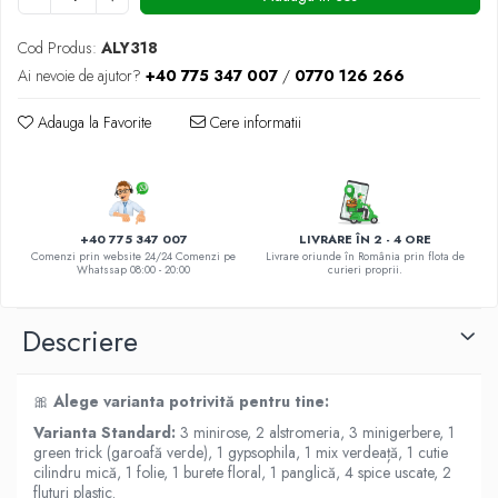
DE TRANDAFIRI ROZ
DE TRANDAFIRI ROȘII
Cod Produs:
ALY318
Ai nevoie de ajutor?
+40 775 347 007
/
0770 126 266
Adauga la Favorite
Cere informatii
+40 775 347 007
LIVRARE ÎN 2 - 4 ORE
Comenzi prin website 24/24 Comenzi pe
Livrare oriunde în România prin flota de
Whatssap 08:00 - 20:00
curieri proprii.
Descriere
🎀
Alege varianta potrivită pentru tine:
Varianta Standard:
3 minirose, 2 alstromeria, 3 minigerbere, 1
green trick (garoafă verde), 1 gypsophila, 1 mix verdeață, 1 cutie
cilindru mică, 1 folie, 1 burete floral, 1 panglică, 4 spice uscate, 2
fluturi plastic.