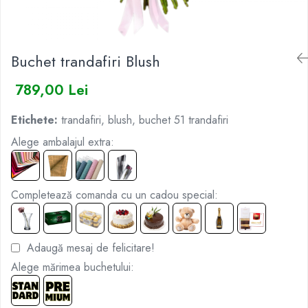
BUCHETE IRISI
COȘURI SF. VALENTIN
BUCHETE LALELE
COȘURI TRANDAFIRI
Buchet trandafiri Blush
BUCHETE LISIANTHUS
BUCHETE MARI
789,00 Lei
BUCHETE MINIROSE
Etichete:
trandafiri, blush, buchet 51 trandafiri
BUCHETE MIXTE
Alege ambalajul extra:
BUCHETE PENTRU BĂRBAȚI
BUCHETE TRANDAFIRI
DE TRANDAFIRI ALBASTRI
Completează comanda cu un cadou special:
DE TRANDAFIRI ALBI
DE TRANDAFIRI GALBENI
Adaugă mesaj de felicitare!
DE TRANDAFIRI MOV
Alege mărimea buchetului:
DE TRANDAFIRI MULTICOLORI
DE TRANDAFIRI PORTOCALII