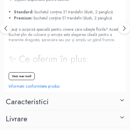
Standard:
buchetul conține 31 trandafiri blush, 2 panglică.
Premium:
buchetul conține 51 trandafiri blush, 2 panglică.
Cauți o surpriză specială pentru cineva care iubește florile? Acest
buchet plin de culoare și emoție este alegerea ideală pentru a
transmite dragoste, apreciere sau pur și simplu un gând frumos.
✨ Ce oferim în plus:
✅
Livrare express în 2-4 ore
, în peste 150 de orașe din
Vezi mai mult
România
✅
Felicitare cadou inclusă
– scrie un mesaj personalizat și
Informatii conformitate produs
creează un moment de neuitat
✅
Ambalaj elegant
– fiecare buchet este finisat cu atenție la
Caracteristici
detalii, pentru o prezentare impecabilă
Folosim doar flori naturale și proaspete, astfel
Livrare
încât nuanțele pot varia ușor față de imaginile
afișate. Fiecare buchet este unic, la fel ca și
persoana care îl primește.