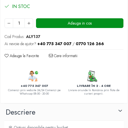
DE TRANDAFIRI ROZ
IN STOC
DE TRANDAFIRI ROȘII
Adauga in cos
Cod Produs:
ALY137
Ai nevoie de ajutor?
+40 775 347 007
/
0770 126 266
Adauga la Favorite
Cere informatii
+40 775 347 007
LIVRARE ÎN 2 - 4 ORE
Comenzi prin website 24/24 Comenzi pe
Livrare oriunde în România prin flota de
Whatssap 08:00 - 20:00
curieri proprii.
Descriere
🌹 Opțiuni disponibile pentru buchet: