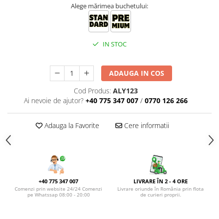
BUCHETE HORTENSIA
Alege mărimea buchetului:
BUCHETE IEFTINE
BUCHETE IRISI
IN STOC
BUCHETE LALELE
BUCHETE LISIANTHUS
ADAUGA IN COS
BUCHETE MARI
Cod Produs:
ALY123
BUCHETE MINIROSE
Ai nevoie de ajutor?
+40 775 347 007
/
0770 126 266
BUCHETE MIXTE
BUCHETE PENTRU BĂRBAȚI
Adauga la Favorite
Cere informatii
BUCHETE TRANDAFIRI
DE TRANDAFIRI ALBASTRI
DE TRANDAFIRI ALBI
+40 775 347 007
LIVRARE ÎN 2 - 4 ORE
DE TRANDAFIRI GALBENI
Comenzi prin website 24/24 Comenzi
Livrare oriunde în România prin flota
pe Whatssap 08:00 - 20:00
de curieri proprii.
DE TRANDAFIRI MOV
DE TRANDAFIRI MULTICOLORI