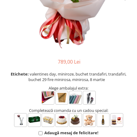
INIMI DIN TRANDAFIRI
TRANDAFIRI CRIOGENAȚI
TRANDAFIRI LA FIR
BUCHETE
BUCHETE AMARYLLIS
BUCHETE BUJORI
789,00 Lei
BUCHETE CORPORATE
BUCHETE CRINI
Etichete:
valentines day, miniroze, buchet trandafiri, trandafiri,
buchet 29 fire minirosa, minirosa, 8 martie
BUCHETE CRIZANTEME
Alege ambalajul extra:
BUCHETE DE ALSTROMERIA
BUCHETE DELUXE
BUCHETE FREZII
Completează comanda cu un cadou special:
BUCHETE FUNERARE
BUCHETE GERBERA
Adaugă mesaj de felicitare!