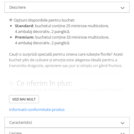
DE TRANDAFIRI PORTOCALII
Descriere
DE TRANDAFIRI ROZ
🌹 Opțiuni disponibile pentru buchet:
DE TRANDAFIRI ROȘII
Standard:
buchetul conține 25 minirose multicolore,
4 ambalaj decorativ, 2 panglică.
COȘURI CU FLORI
Premium:
buchetul conține 33 minirose multicolore,
COȘURI 1-8 MARTIE
4 ambalaj decorativ, 2 panglică.
COȘURI CRIZANTEME
Cauți o surpriză specială pentru cineva care iubește florile? Acest
COȘURI CU DULCIURI
buchet plin de culoare și emoție este alegerea ideală pentru a
transmite dragoste, apreciere sau pur și simplu un gând frumos.
COȘURI CU FRUCTE
COȘURI DELUXE
✨ Ce oferim în plus:
COȘURI FLORI DE PRIMĂVARĂ
✅
Livrare express în 2-4 ore
, în peste 150 de orașe din România
✅
Felicitare cadou inclusă
– scrie un mesaj personalizat și
COȘURI FLORI NATURALE
VEZI MAI MULT
creează un moment de neuitat
COȘURI FUNERARE
✅
Ambalaj elegant
– fiecare buchet este finisat cu atenție la
Informatii conformitate produs
detalii, pentru o prezentare impecabilă
COȘURI LALELE
Folosim doar flori naturale și proaspete,
Caracteristici
COȘURI LOVE
astfel încât nuanțele pot varia ușor față de
Livrare