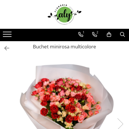
Toate Produsele
DE SEZON
1
2
1-8 MARTIE
Buchet minirosa multicolore
COLECȚIA DE PAȘTI
COLECȚIA DE TOAMNĂ
COLECȚIA DE VARĂ
CRĂCIUN ȘI ANUL NOU
VALANTINE'S DAY 14 FEBRUARIE
TRANDAFIRI
101 TRANDAFIRI
BUCHETE TRANDAFIRI
COȘURI TRANDAFIRI
CUTII TRANDAFIRI