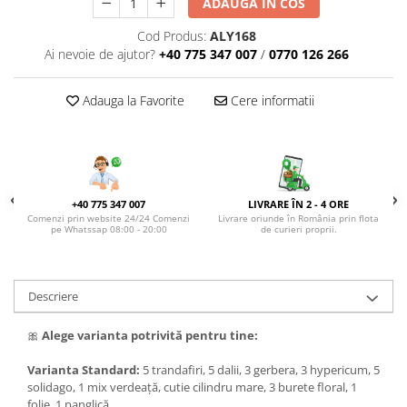
ADAUGA IN COS
DE TRANDAFIRI ROZ
DE TRANDAFIRI ROȘII
Cod Produs:
ALY168
Ai nevoie de ajutor?
+40 775 347 007
/
0770 126 266
Adauga la Favorite
Cere informatii
+40 775 347 007
LIVRARE ÎN 2 - 4 ORE
Comenzi prin website 24/24 Comenzi
Livrare oriunde în România prin flota
pe Whatssap 08:00 - 20:00
de curieri proprii.
Descriere
🎀
Alege varianta potrivită pentru tine:
Varianta Standard:
5 trandafiri, 5 dalii, 3 gerbera, 3 hypericum, 5
solidago, 1 mix verdeață, cutie cilindru mare, 3 burete floral, 1
folie, 1 panglică.