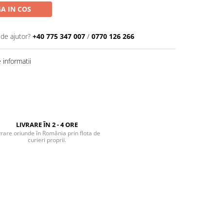
A IN COS
 de ajutor?
+40 775 347 007
/
0770 126 266
informatii
LIVRARE ÎN 2 - 4 ORE
vrare oriunde în România prin flota de
curieri proprii.