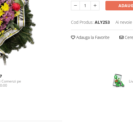
ADAUG
Cod Produs:
ALY253
Ai nevoie
Adauga la Favorite
Cere 
7
4 Comenzi pe
Li
20:00