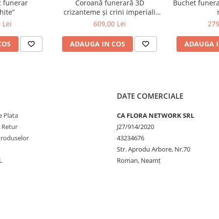
 funerar
Coroană funerară 3D
Buchet funerar
hite”
crizanteme și crini imperiali
albi
 Lei
609,00 Lei
279
COS
ADAUGA IN COS
ADAUGA I
DATE COMERCIALE
 Plata
CA FLORA NETWORK SRL
e Retur
J27/914/2020
Produselor
43234676
Str. Aprodu Arbore, Nr.70
L
Roman, Neamț