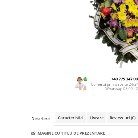
INIMI DIN TRANDAFIRI
TRANDAFIRI CRIOGENAȚI
TRANDAFIRI LA FIR
BUCHETE
BUCHETE AMARYLLIS
BUCHETE BUJORI
BUCHETE CORPORATE
BUCHETE CRINI
+40 775 347 00
BUCHETE CRIZANTEME
Comenzi prin website 24/2
Whatssap 08:00 - 
BUCHETE DE ALSTROMERIA
BUCHETE DELUXE
BUCHETE FREZII
Caracteristici
Livrare
Review-uri
(0)
Descriere
BUCHETE FUNERARE
BUCHETE GERBERA
📸
IMAGINE CU TITLU DE PREZENTARE