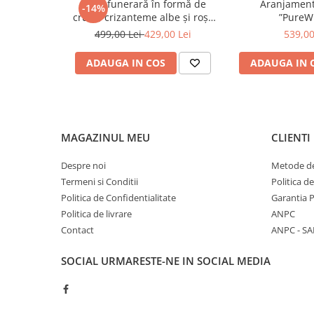
Jerbă funerară în formă de
Aranjament
-14%
DE TRANDAFIRI PORTOCALII
cruce, crizanteme albe și roșii
”PureW
vopsite
499,00 Lei
429,00 Lei
539,00
DE TRANDAFIRI ROZ
DE TRANDAFIRI ROȘII
ADAUGA IN COS
ADAUGA IN 
COȘURI CU FLORI
COȘURI 1-8 MARTIE
COȘURI CRIZANTEME
MAGAZINUL MEU
CLIENTI
COȘURI CU DULCIURI
COȘURI CU FRUCTE
Despre noi
Metode de
Termeni si Conditii
Politica d
COȘURI DELUXE
Politica de Confidentialitate
Garantia 
COȘURI FLORI DE PRIMĂVARĂ
Politica de livrare
ANPC
COȘURI FLORI NATURALE
Contact
ANPC - SA
COȘURI FUNERARE
SOCIAL
URMARESTE-NE IN SOCIAL MEDIA
COȘURI LALELE
COȘURI LOVE