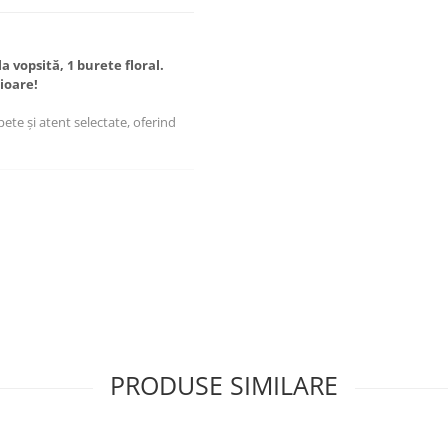
la vopsită, 1 burete floral.
cioare!
pete și atent selectate, oferind
cu informațiile prezentate mai sus.
PRODUSE SIMILARE