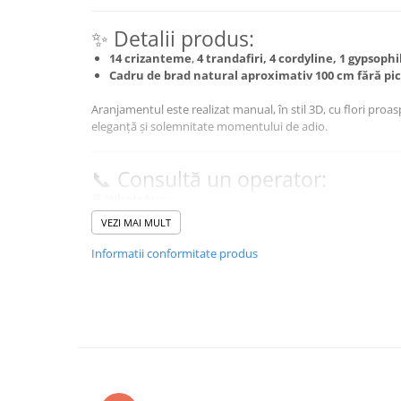
BUCHETE HORTENSIA
BUCHETE IEFTINE
✨ Detalii produs:
BUCHETE IRISI
14 crizanteme
,
4 trandafiri
, 4 cordyline, 1 gypsophi
Cadru de brad natural aproximativ 100 cm fără pi
BUCHETE LALELE
Aranjamentul este realizat manual, în stil 3D, cu flori proas
BUCHETE LISIANTHUS
eleganță și solemnitate momentului de adio.
BUCHETE MARI
BUCHETE MINIROSE
📞 Consultă un operator:
BUCHETE MIXTE
💬
WhatsApp:
📱 0770 126 266
BUCHETE PENTRU BĂRBAȚI
VEZI MAI MULT
📱 0775 347 007
BUCHETE TRANDAFIRI
Informatii conformitate produs
DE TRANDAFIRI ALBASTRI
✅ Finalizarea comenzii
Prin plasarea comenzii confirmi că ai citit și ești de acord 
DE TRANDAFIRI ALBI
🙏 Mulțumim pentru încrederea acordată!
DE TRANDAFIRI GALBENI
DE TRANDAFIRI MOV
DE TRANDAFIRI MULTICOLORI