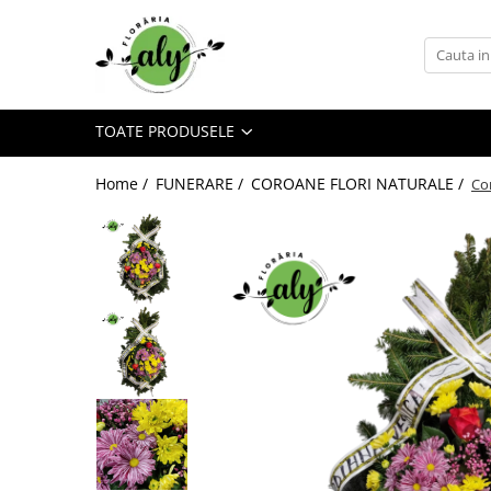
Toate Produsele
DE SEZON
TOATE PRODUSELE
1-8 MARTIE
COLECȚIA DE PAȘTI
Home /
FUNERARE /
COROANE FLORI NATURALE /
Cor
COLECȚIA DE TOAMNĂ
COLECȚIA DE VARĂ
CRĂCIUN ȘI ANUL NOU
VALANTINE'S DAY 14 FEBRUARIE
TRANDAFIRI
101 TRANDAFIRI
BUCHETE TRANDAFIRI
COȘURI TRANDAFIRI
CUTII TRANDAFIRI