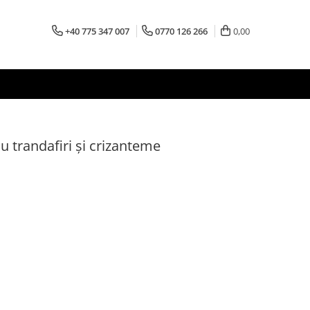
+40 775 347 007
0770 126 266
0,00
 trandafiri și crizanteme