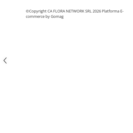
COȘURI MARI
COȘURI MIXTE
©Copyright CA FLORA NETWORK SRL 2026
Platforma E-
commerce by Gomag
COȘURI SF. VALENTIN
COȘURI TRANDAFIRI
COMPOZIȚII CU FLORI
CERAMICĂ CU FLORI
COȘURI CU FLORI
CUTII CU FLORI
CUTII CU TRANDAFIRI
CUTII FLORI MIXTE
CUTII FLORI PRIMAVARA
CUTII INIMA
CUTII LALELE
CUTII PLANTE
Inimi din flori