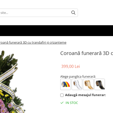
oană funerară 3D cu trandafiri și crizanteme
Coroană funerară 3D cu
399,00 Lei
Alege panglica funerară:
Adaugă mesajul funerar:
IN STOC