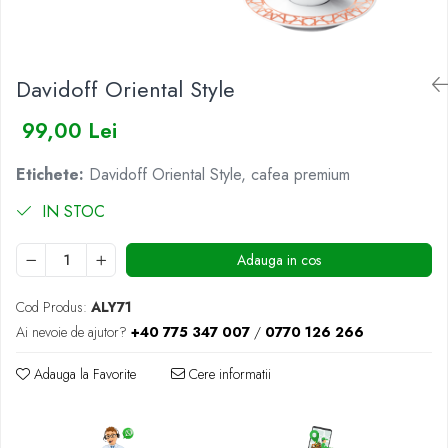
BUCHETE IRISI
COȘURI SF. VALENTIN
BUCHETE LALELE
COȘURI TRANDAFIRI
Davidoff Oriental Style
BUCHETE LISIANTHUS
BUCHETE MARI
99,00 Lei
BUCHETE MINIROSE
Etichete:
Davidoff Oriental Style, cafea premium
BUCHETE MIXTE
BUCHETE PENTRU BĂRBAȚI
IN STOC
BUCHETE TRANDAFIRI
Adauga in cos
DE TRANDAFIRI ALBASTRI
DE TRANDAFIRI ALBI
Cod Produs:
ALY71
DE TRANDAFIRI GALBENI
Ai nevoie de ajutor?
+40 775 347 007
/
0770 126 266
DE TRANDAFIRI MOV
Adauga la Favorite
Cere informatii
DE TRANDAFIRI MULTICOLORI
DE TRANDAFIRI PORTOCALII