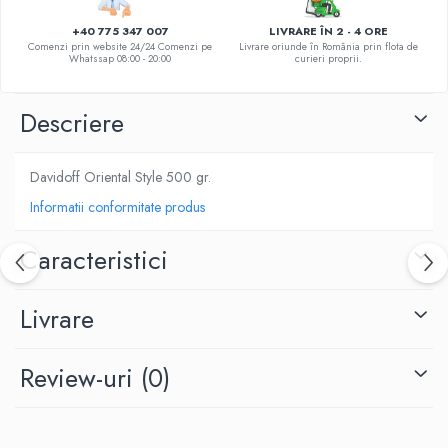
DE TRANDAFIRI ROZ
+40 775 347 007
LIVRARE ÎN 2 - 4 ORE
DE TRANDAFIRI ROȘII
Comenzi prin website 24/24 Comenzi pe
Livrare oriunde în România prin flota de
Whatssap 08:00 - 20:00
curieri proprii.
Descriere
Davidoff Oriental Style 500 gr.
Informatii conformitate produs
Caracteristici
Livrare
Review-uri
(0)