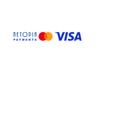
cu informațiile prezentate mai sus.
de
sezon
sau
disponibilitate în
ele prezentate în imagini
 este realizat manual, la
u prețurile
produselor fără
disponibile