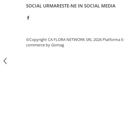
COȘURI MARI
SOCIAL
URMARESTE-NE IN SOCIAL MEDIA
COȘURI MIXTE
✅ Finalizarea comenzii
COȘURI SF. VALENTIN
Prin plasarea comenzii confirmi că ai citit și ești de acord 
Mulțumim pentru încrederea acordată!
COȘURI TRANDAFIRI
Schimbă apa zilnic
pentru o durată de viață extinsă
COMPOZIȚII CU FLORI
Compoziția florilor poate suferi mici variații în funcție 
©Copyright CA FLORA NETWORK SRL 2026
Platforma E-
stoc
CERAMICĂ CU FLORI
commerce by Gomag
Culorile florilor sau ale ambalajului pot diferi ușor de c
COȘURI CU FLORI
Fotografiile sunt cu
rol informativ
; fiecare aranjament
comandă
CUTII CU FLORI
Ne rezervăm dreptul de a
actualiza specificațiile sa
notificare prealabilă
CUTII CU TRANDAFIRI
Promoțiile afișate sunt
valabile în limita stocurilor 
CUTII FLORI MIXTE
CUTII FLORI PRIMAVARA
CUTII INIMA
CUTII LALELE
CUTII PLANTE
Inimi din flori