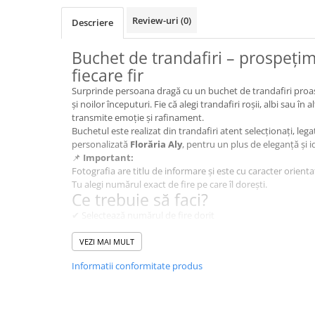
BUCHETE HORTENSIA
Review-uri
(0)
Descriere
BUCHETE IEFTINE
BUCHETE IRISI
Buchet de trandafiri – prospețim
BUCHETE LALELE
fiecare fir
BUCHETE LISIANTHUS
Surprinde persoana dragă cu un buchet de trandafiri proaspeț
și noilor începuturi. Fie că alegi trandafiri roșii, albi sau în 
BUCHETE MARI
transmite emoție și rafinament.
Buchetul este realizat din trandafiri atent selecționați, leg
BUCHETE MINIROSE
personalizată
Florăria Aly
, pentru un plus de eleganță și i
BUCHETE MIXTE
📌
Important:
Fotografia are titlu de informare și este cu caracter orienta
BUCHETE PENTRU BĂRBAȚI
Tu alegi numărul exact de fire pe care îl dorești.
Ce trebuie să faci?
BUCHETE TRANDAFIRI
✔ Selectează numărul de fire dorit
DE TRANDAFIRI ALBASTRI
✔ Adaugă în coș
DE TRANDAFIRI ALBI
✔ Completează datele de livrare
VEZI MAI MULT
✔ Fă-i surpriza perfectă ❤️
DE TRANDAFIRI GALBENI
Informatii conformitate produs
DE TRANDAFIRI MOV
✨ Ce oferim în plus:
DE TRANDAFIRI MULTICOLORI
✅
Livrare express în 2-4 ore
, în peste 150 de orașe din 