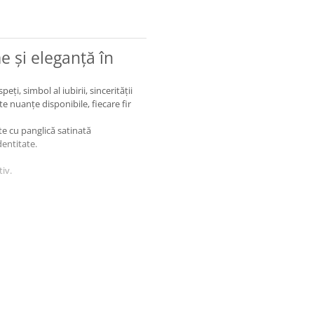
e și eleganță în
i, simbol al iubirii, sincerității
alte nuanțe disponibile, fiecare fir
ate cu panglică satinată
dentitate.
tiv.
România