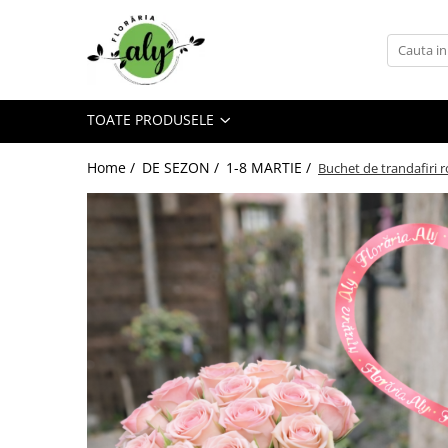
Toate Produsele
DE SEZON
TOATE PRODUSELE
1-8 MARTIE
COLECȚIA DE PAȘTI
Home /
DE SEZON /
1-8 MARTIE /
Buchet de trandafiri r
COLECȚIA DE TOAMNĂ
COLECȚIA DE VARĂ
CRĂCIUN ȘI ANUL NOU
VALANTINE'S DAY 14 FEBRUARIE
TRANDAFIRI
101 TRANDAFIRI
BUCHETE TRANDAFIRI
COȘURI TRANDAFIRI
CUTII TRANDAFIRI