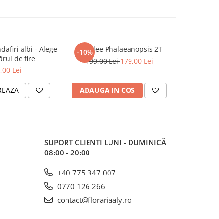
dafiri albi - Alege
Orhidee Phalaeanopsis 2T
Coș cu tr
-10%
rul de fire
orhide
199,00 Lei
179,00 Lei
,00 Lei
REAZA
ADAUGA IN COS
ADAUG
SUPORT CLIENTI
LUNI - DUMINICĂ
08:00 - 20:00
+40 775 347 007
0770 126 266
contact@florariaaly.ro