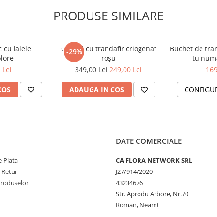
 și creează un moment de neuitat
PRODUSE SIMILARE
e la detalii, pentru o prezentare
tfel încât nuanțele pot
 cu lalele
Cupolă cu trandafir criogenat
Buchet de tran
 buchet este unic, la fel
-29%
olore
roșu
tu numă
 Lei
349,00 Lei
249,00 Lei
169
COS
ADAUGA IN COS
CONFIGU
?
 mai mult timp, urmează aceste
l pentru hidratare și prospețime
DATE COMERCIALE
er liber) pentru a preveni
 Plata
CA FLORA NETWORK SRL
oltarea bacteriilor
e Retur
J27/914/2020
l este îngrijit conform
Produselor
43234676
Str. Aprodu Arbore, Nr.70
L
Roman, Neamț