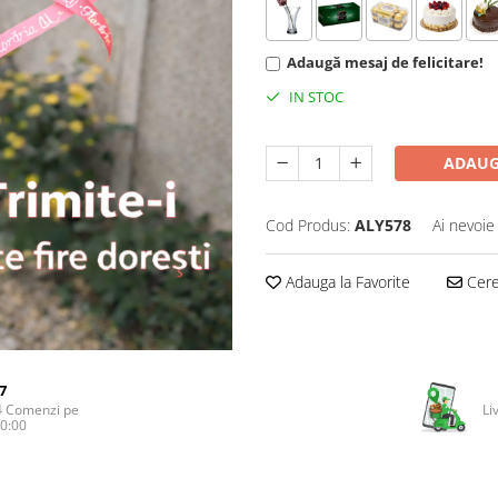
Adaugă mesaj de felicitare!
IN STOC
ADAUG
Cod Produs:
ALY578
Ai nevoie
Adauga la Favorite
Cere 
7
4 Comenzi pe
Li
20:00