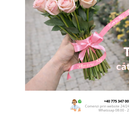
INIMI DIN TRANDAFIRI
TRANDAFIRI CRIOGENAȚI
TRANDAFIRI LA FIR
BUCHETE
BUCHETE AMARYLLIS
BUCHETE BUJORI
BUCHETE CORPORATE
BUCHETE CRINI
BUCHETE CRIZANTEME
BUCHETE DE ALSTROMERIA
BUCHETE DELUXE
+40 775 347 00
BUCHETE FREZII
Comenzi prin website 24/2
Whatssap 08:00 - 
BUCHETE FUNERARE
BUCHETE GERBERA